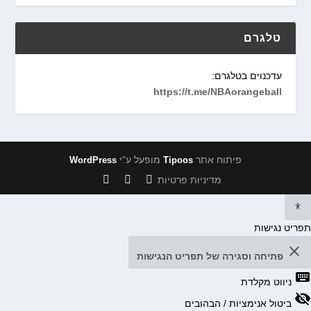
טלגרם
עדכנוים בטלגרם:
https://t.me/NBAorangeball
פיתוח אתר
מופעל ע"י
WordPress
Tipoos
מדיניות פרטיות
תפריט נגישות
close
פתיחה וסגירה של תפריט הנגישות
keyboard
ניווט מקלדת
visibility_off
ביטול אנימציות / הבהובים