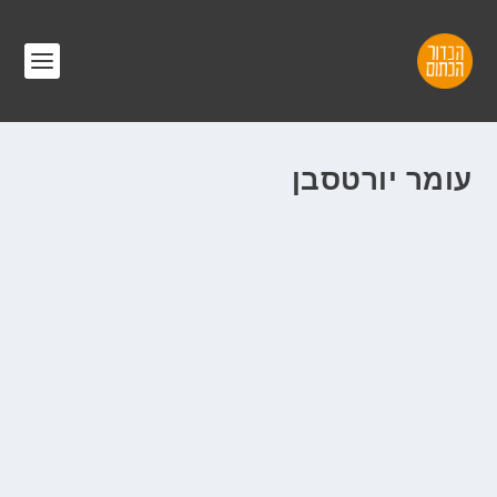
עומר יורטסבן
מעקב הרוקיז ספיישל חצי עונה
ע"י
דרור האס
|
ינו 15, 2022
|
בזמן שישנתם
,
המגזין
,
כתבות
|
|
בשנים קודמות היה טור החמישיה ובו מעקב הרוקיז שלי
לפחות, הרגיש הרבה פעמים כמו מוקד ההתעניינות. וזה...
קרא עוד