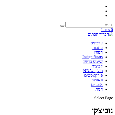
0 Items
עדכונים
כתבות
המגזין
Insignifistats
שיימס ברשת
קבוצות
מילון הNBA
פודקאסטים
פאנטזי
אוהדים
חנות
Select Page
נוביצקי