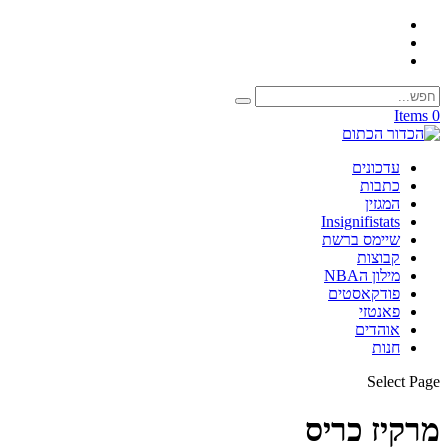
0 Items
עדכונים
כתבות
המגזין
Insignifistats
שיימס ברשת
קבוצות
מילון הNBA
פודקאסטים
פאנטזי
אוהדים
חנות
Select Page
מרקיז כריס