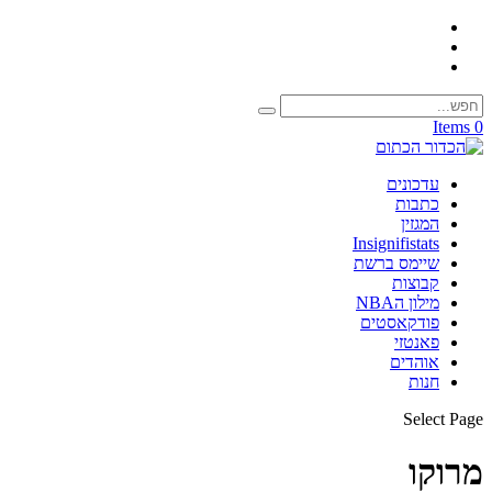
0 Items
עדכונים
כתבות
המגזין
Insignifistats
שיימס ברשת
קבוצות
מילון הNBA
פודקאסטים
פאנטזי
אוהדים
חנות
Select Page
מרוקו