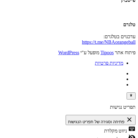
פייסבוק
טלגרם
עדכנוים בטלגרם:
https://t.me/NBAorangeball
פיתוח אתר
Tipoos
מופעל ע"י
WordPress
מדיניות פרטיות
תפריט נגישות
close
פתיחה וסגירה של תפריט הנגישות
keyboard
ניווט מקלדת
visibility_off