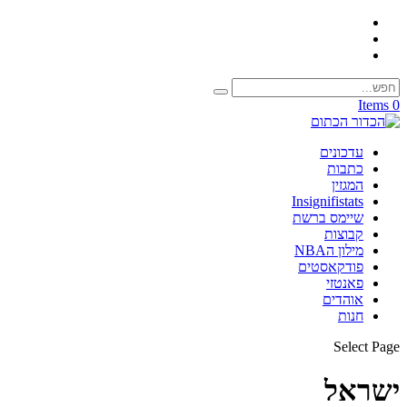
0 Items
עדכונים
כתבות
המגזין
Insignifistats
שיימס ברשת
קבוצות
מילון הNBA
פודקאסטים
פאנטזי
אוהדים
חנות
Select Page
ישראל