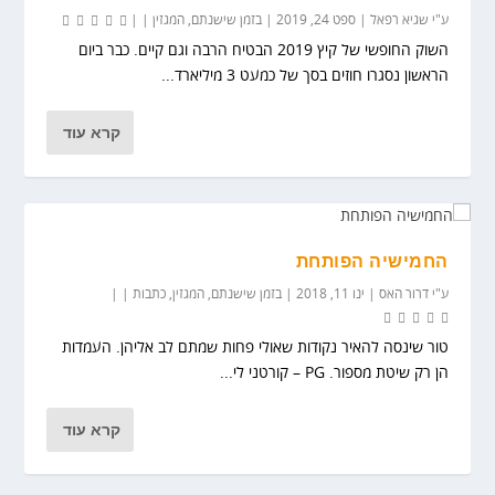
ע"י
שגיא רפאל
|
ספט 24, 2019
|
בזמן שישנתם
,
המגזין
|
|
השוק החופשי של קיץ 2019 הבטיח הרבה וגם קיים. כבר ביום
הראשון נסגרו חוזים בסך של כמעט 3 מיליארד...
קרא עוד
החמישיה הפותחת
ע"י
דרור האס
|
ינו 11, 2018
|
בזמן שישנתם
,
המגזין
,
כתבות
|
|
טור שינסה להאיר נקודות שאולי פחות שמתם לב אליהן. העמדות
הן רק שיטת מספור. PG – קורטני לי...
קרא עוד