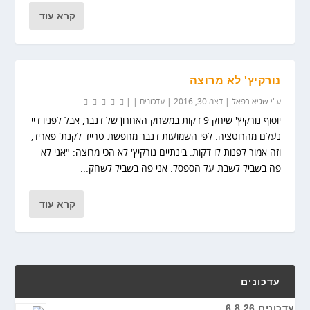
קרא עוד
נורקיץ' לא מרוצה
ע"י
שגיא רפאל
|
דצמ 30, 2016
|
עדכונים
|
|
יוסוף נורקיץ' שיחק 9 דקות במשחק האחרון של דנבר, אבל לפניו דיי
נעלם מהרוטציה. לפי השמועות דנבר מחפשת טרייד לקנת' פאריד,
וזה אמור לפנות לו דקות. בינתיים נורקיץ' לא הכי מרוצה: "אני לא
פה בשביל לשבת על הספסל. אני פה בשביל לשחק...
קרא עוד
עדכונים
עדכונים 6.8.26