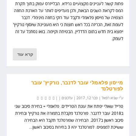
פחות קשור לעניינים מקצועיים גרידא. הבלייזרס עמוק בתוך תקרת
המס לקראת השנים הבאות, ולכן מעדיפים לוותר על הארכת החוזה
הצפויה של מייסון פלאמלי ולקבל עוד רוקי בחוזה מינימלי. דנבר
לעומת זאת, הכריזה בכל ראש חוצות כי היא מעוניינת שיוסוף נורקיץ'
יימצא בית חדש בתום הדדליין. הבטיחה וקיימה. בואו נסתכל על זה
לעומק.
קרא עוד
מייסון פלאמלי עובר לדנבר, נורקיץ' עובר
לפורטלנד
ע"י
שגיא רפאל
|
פבר 12, 2017
|
עדכונים
|
|
טרייד שאולי יפתח את עונת הטריידים. פלאמלי + בחירת סיבוב שני
ב2018 עובר לדנבר. פורטלנד מקבלת בתמורה את נורקיץ' ובחירת
סיבוב ראשון ב2017. הבחירה שפורטלנד תקבל היא הבחירה
ששייכת לממפיס. לפורטלנד יהיו 3 בחירות בסיבוב ראשון...