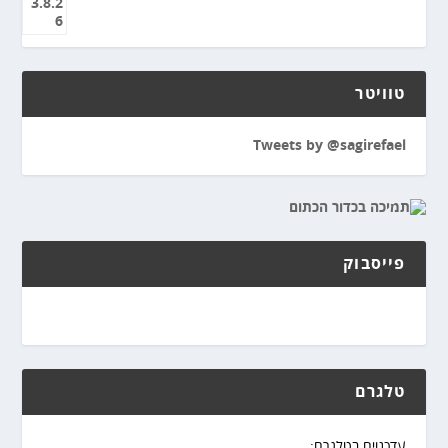
טוויטר
Tweets by @sagirefael
פייסבוק
טלגרם
עדכנוים בטלגרם: