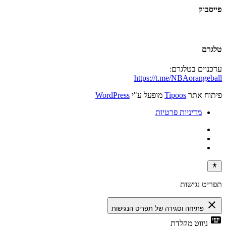
פייסבוק
טלגרם
עדכנוים בטלגרם:
https://t.me/NBAorangeball
פיתוח אתר
Tipoos
מופעל ע"י
WordPress
מדיניות פרטיות
תפריט נגישות
close
פתיחה וסגירה של תפריט הנגישות
keyboard
ניווט מקלדת