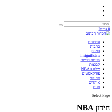
0 Items
עדכונים
כתבות
המגזין
Insignifistats
שיימס ברשת
קבוצות
מילון הNBA
פודקאסטים
פאנטזי
אוהדים
חנות
Select Page
חידון NBA