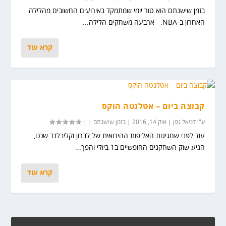
בזמן שישנתם הוא טור יומי שמתמקד באירועים החשובים מהלילה
האחרון ב-NBA. ארבעה משחקים הלילה...
קרא עוד
קבוצה ביום – אטלנטה הוקס
ע"י
דניאל גפן
|
אוק 14, 2016
|
בזמן שישנתם
|
|
עוד לפני שחגיגות האליפות ההירואית של לברון וקליבלנד שככו,
הגיע שוק השחקנים החופשיים ב1 ביולי והפך...
קרא עוד