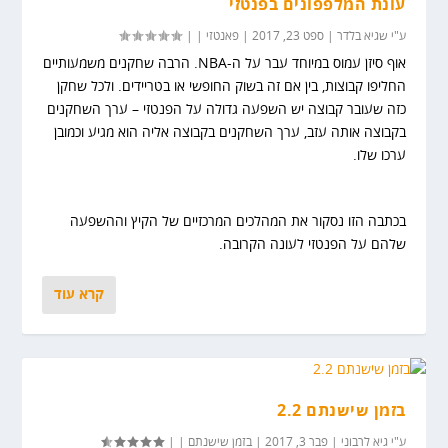
עונת המלפפונים בפנטזי
ע"י
שגיא בלדר
|
ספט 23, 2017
|
פאנטזי
|
|
אוף סיזן עמוס במיוחד עבר על ה-NBA. הרבה שחקנים משמעותיים
החליפו קבוצות, בין אם זה בשוק החופשי או בטריידים. ולכל שחקן
כזה שעובר קבוצה יש השפעה גדולה על הפנטזי – ערך השחקנים
בקבוצה אותה עזב, ערך השחקנים בקבוצה אליה הוא מגיע וכמובן
ערכו שלו.
בכתבה הזו נסקור את המהלכים המרכזיים של הקיץ וההשפעה
שלהם על הפנטזי לעונה הקרובה.
קרא עוד
בזמן שישנתם 2.2
ע"י
גיא לרבוני
|
פבר 3, 2017
|
בזמן שישנתם
|
|