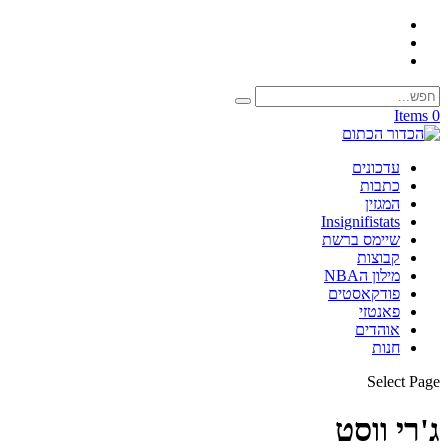
0 Items
עדכונים
כתבות
המגזין
Insignifistats
שיימס ברשת
קבוצות
מילון הNBA
פודקאסטים
פאנטזי
אוהדים
חנות
Select Page
ג'רי ווסט