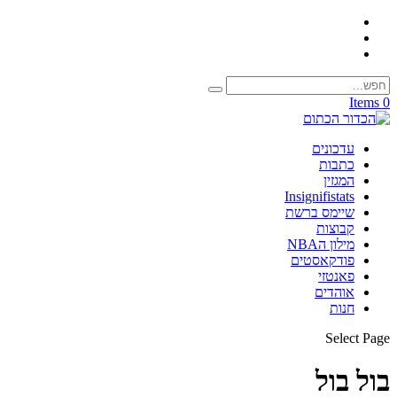
0 Items
עדכונים
כתבות
המגזין
Insignifistats
שיימס ברשת
קבוצות
מילון הNBA
פודקאסטים
פאנטזי
אוהדים
חנות
Select Page
בול בול