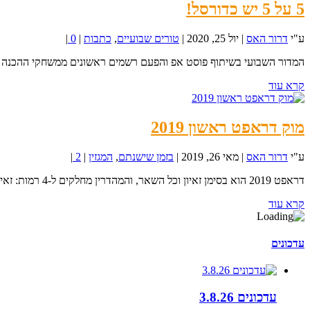
5 על 5 יש כדורסל!
ע"י
דרור האס
|
יול 25, 2020
|
טורים שבועיים
,
כתבות
|
0
|
המדור השבועי בשיתוף פוסט אפ והפעם רשמים ראשונים ממשחקי ההכנה עם מ
קרא עוד
מוק דראפט ראשון 2019
ע"י
דרור האס
|
מאי 26, 2019
|
בזמן שישנתם
,
המגזין
|
2
|
דראפט 2019 הוא בסימן זאיון וכל השאר, והמהדרין מחלקים ל-4 רמות: זאיון וויליאמסון בדרג הראשון, בדרג...
קרא עוד
עדכונים
עדכונים 3.8.26