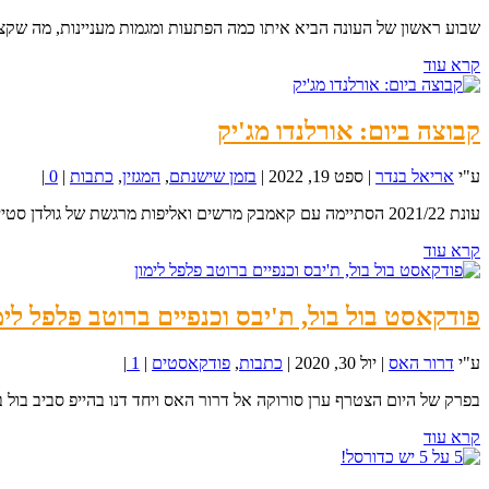
שבוע ראשון של העונה הביא איתו כמה הפתעות ומגמות מעניינות, מה שקצ
קרא עוד
קבוצה ביום: אורלנדו מג'יק
ע"י
אריאל בנדר
|
ספט 19, 2022
|
בזמן שישנתם
,
המגזין
,
כתבות
|
0
|
עונת 2021/22 הסתיימה עם קאמבק מרשים ואליפות מרגשת של גולדן סטייט. בצד השני של ארה"ב, דוראנט...
קרא עוד
פודקאסט בול בול, ת'יבס וכנפיים ברוטב פלפל לימ
ע"י
דרור האס
|
יול 30, 2020
|
כתבות
,
פודקאסטים
|
1
|
בפרק של היום הצטרף ערן סורוקה אל דרור האס ויחד דנו בהייפ סביב בול בול
קרא עוד