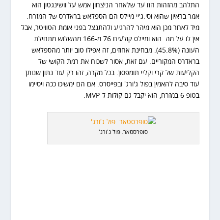
התלהב מהזהות הזו עד שלאחר הניצחון אמש על וושינגטון הוא
אמר בראיון שהוא וסי.ג'יי מיילס הם הספלאש בראדרס של המזרח.
מיד לאחר מכן הוא מיהר להרגיע ולהתנצל בפני אומת הטוויטר, אבל
אין לו על מה. הוא ומיילס קולעים 76 מ-166 מהשלוש מתחילת
העונה (45.8%). מבחינת אחוזים, זה אפילו טוב יותר מהספלאש
בראדרס המקוריים. עם זאת, אסור לשכוח את רמת הקושי של
הקליעות של קרי וקליי תומפסון. בכל מקרה, זהו רק עוד נתון שנותן
עוד סיבה להאמין בפול ג'ורג' ובפייסרס. אם הם ימשיכו ככה ויסיימו
בטופ 6 במזרח, הוא יקבל גם קולות ל-MVP.
סופרסטאר. פול ג'ורג'