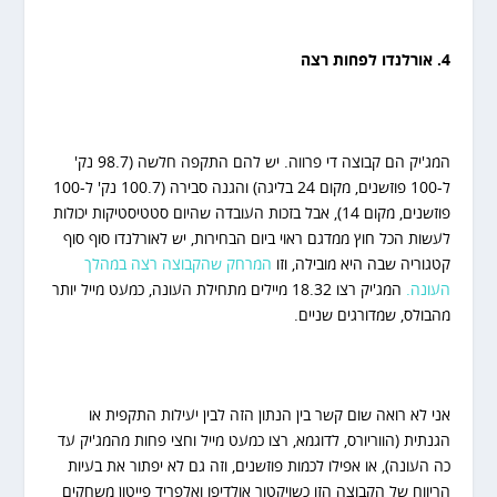
4. אורלנדו לפחות רצה
המג'יק הם קבוצה די פרווה. יש להם התקפה חלשה (98.7 נק'
ל-100 פוזשנים, מקום 24 בליגה) והגנה סבירה (100.7 נק' ל-100
פוזשנים, מקום 14), אבל בזכות העובדה שהיום סטטיסטיקות יכולות
לעשות הכל חוץ ממדגם ראוי ביום הבחירות, יש לאורלנדו סוף סוף
קטגוריה שבה היא מובילה, וזו
המרחק שהקבוצה רצה במהלך
העונה
.
המג'יק רצו 18.32 מיילים מתחילת העונה, כמעט מייל יותר
מהבולס, שמדורגים שניים.
אני לא רואה שום קשר בין הנתון הזה לבין יעילות התקפית או
הגנתית (הווריורס, לדוגמא, רצו כמעט מייל וחצי פחות מהמג'יק עד
כה העונה), או אפילו לכמות פוזשנים, וזה גם לא יפתור את בעיות
הריווח של הקבוצה הזו כשויקטור אולדיפו ואלפריד פייטון משחקים