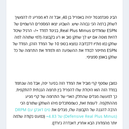
הביג פונדמנטל יהיה באפריל בן 40, אבל זה לא מפריע לו להמשיך
לשחק ברמה הכי גבוהה שיש. השבוע יצאו המספרים הרשמיים של
ESPN שמודדים Real Plus Minus, בניגוד למדד +/- הרגיל שיכול
להיות מוטה אם יש לך שחקן טוב או רע בקבוצה (למי שתוהה למה
שחקן כמו מת'יו דלבדובה נמצא בטופ 10 של המדד הזה), המדד של
ESPN מתיימר לבודד את ההשפעה הזו ולמדוד את התרומה של כל
שחקן באופן ספציפי.
כמובן שסטף קרי מוביל את המדד הזה בפער יפה, אבל מה שנחמד
במדד הזה הוא היכולת שלו להפריד בין תרומה הגנתית להתקפית.
כך למעשה מגלים שהחלק הארי של התרומה של קרי מגיע
מההתקפה. לעומת זאת, כשמסתכלים מיהו השחקן שתורם הכי
הרבה להגנה של הקבוצה שלו, מגלים את
טים דאנקן עם DRPM
(Defensive Real Plus Minus) של 4.83+
(כמעט נקודה שלמה
יותר מהמדורג הבא אחריו, דאנדרה ג'ורדן).