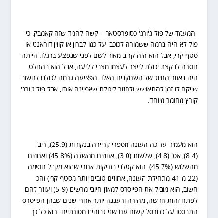
-המעמד של פול ג'ורג' כסופרסטאר
– קשה להגיד שזה קאמבק, כי
פול לא היה ברמה ששמורה לכוכבי על כמו לברון או קווין דוראנט או
סטף קרי, אבל הוא היה קרוב מאוד לשם לפני שנפצע ברגלו. הייתה
חסרה לו קצת יכולת לייצר לעצמו מצבי קליעה, אבל הוא בהחלט
היה באזור החיוג של השחקנים האלו. הפציעה גרמה לכולנו לחשוב
שייקח לו זמן להתאושש ולחזור ליכולת שאפיינה אותו, אבל פול ג'ורג'
קורץ מחומר מיוחד.
הוא מעמיד עד כה העונה מספרי קריירה בנקודות (25.9), ריב'
(8.4), אס' (4.8), שלשות (3.0), אחוזים מהשדה (45.8%) ואחוזים
מהשלוש (45.7%). הוא קטלני בזריקות אחרי שהוא מקבל חסימה
(22 מ-41 מתחילת העונה, אחוזים טובים יותר מסטף קרי) והכי
חשוב, הוא מוביל את הפייסרס למאזן חיובי מרשים (5-9) ועוזר להם
לפתח זהות חדשה, מהירה ורעננה יותר אחרי שנים שבהן הפייסרס
התבססו על כדורסל קשוח עם שני גבוהים מסורתיים. הוא כל כך