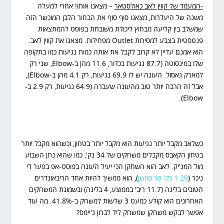
-המעמד של קווין לאב כאולסטאר
– מצאנו אותו! אחרי למעלה
משנה של היעדרות, מצאנו סוף סוף את הבחור הלבן המוכשר הזה
שמשלב בין קליעה מבחוץ ליכולת משובחת בפוסט להמתצאות
פנטסטית בצבע למסירות Outlet מפחידות. מצאנו את קווין לאב.
הוא אמנם עדיין לא קרוב לקבל את אותה כמות נגיעות כמו בתקופה
שלו במינסוטה (87.7 נגיעות בכדור, 11.6 מהן ב-Elbow, שני רק
למארק גאסול. העונה יש לו 69.9 נגיעות, רק 4.1 מהן ב-Elbow),
אבל זה הרבה יותר טוב מהעונה שעברה (64.9 נגיעות, רק 2.9 ב-
Elbow).
כשלאב מקבל יותר נגיעות הוא מקבל יותר בטחון, וכשהוא מקבל יותר
בטחון הקאבס מקבלים משחקים של 34 נק', כמו שהוא נתן השבוע
מול המג'יק. לאב הוא השחקן הכי יעיל העונה בפוסט-אפ בפער די
ניכר (
1.29 נק' פר פוזשן
), הוא ממשיך להיות אחד הריבאונדרים
הטובים בליגה (11.7 ריב' בממוצע, 4 בליגה) ובשמונת המשחקים
האחרונים הוא קולע כמעט 3 שלשות למשחק ב-41.8%. מה עוד
אפשר לבקש משחקן שמשחק ליד לברון ג'יימס?