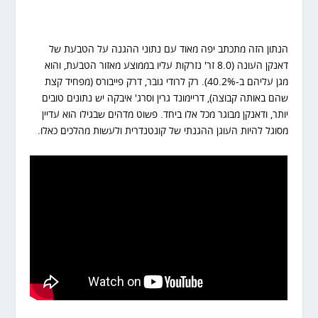
הנתון הזה מתכתב יפה מאוד עם נתוני ההגנה על הטבעת של
דאנקן העונה (8.0 זר' נזרקות עליו בממוצע מאזור הטבעת, והוא
מגן עליהם ב-40.2%). רק לרודי גובר, דרק פייבורס (מפחיד קצת
שהם באותה קבוצה), דריימונד גרין וסרג' איבקה יש נתונים טובים
יותר, ודאנקן מבוגר מכל אלו ביחד. פשוט מדהים שבגילו הוא עדיין
מסוגל להיות העוגן ההגנתי של קונטנדרית ולעשות מהלכים כאלו.