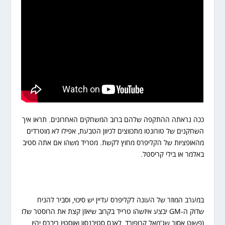
ככה נראתה ההתקפה שלהם ברוב המשחקים האחרונים. תראו איך
השחקנים של טורונטו מתכווצים לכיוון הטבעת, אפילו לא מוטרדים
מהאופציות של הקליפרס מחוץ לקשת. מטריד משהו אם אתה סטיב
באלמר או בילי קריסטל.
במערב המוזר של העונה לקליפרס עדיין יש סיכוי, וסביר להניח
שדוק ה-GM יבצע איזשהו טרייד בקרוב שיאזן קצת את הרוסטר שלו
(פשוט אסור שג'מאל קרופורד, לאנס סטיבנסון ואוסטין ריברס יהיו