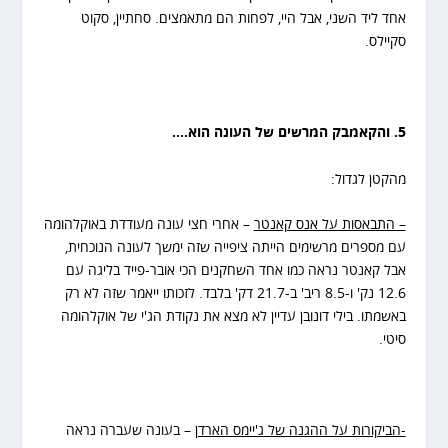
אחד ליד השני, אבל היי, לפחות הם מתאמצים. סחתיין, סקוט
סקיילס.
5. והקאמבק המרשים של העונה הוא….
מהקטן לגדול:
– התבאסות על אנס קאנטר
– אחרי חצי עונה מעודדת באוקלהומה
עם מספרים מרשימים הייתה ציפייה שזה ימשך לעונה הנוכחית,
אבל קאנטר נראה כמו אחד השחקנים הכי אובר-פייד בליגה עם
12.6 נק' ו-8.5 ריב' ב-21.7 דק' בלבד. לזכותו ייאמר שזה לא רק
באשמתו. בילי דונובן עדיין לא מצא את נקודת הג'י של אוקלהומה
סיטי.
-הביקורות על ההגנה של ג'יימס הארדן
– בעונה שעברה נראה