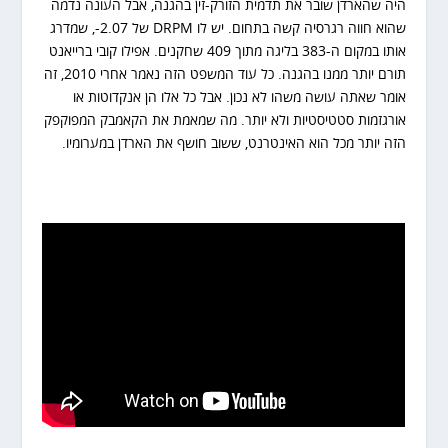
היה שהארדן שובר את תדמית הזורק-זין בהגנה, אבל העונה נדמה
שהוא חווה רגרסיה קשה בתחום. יש לו DRPM של 2.07-, שמדרג
אותו במקום ה-383 בליגה מתוך 409 שחקנים. אפילו קובי ברייאנט
תורם יותר ממנו בהגנה. כל עוד המשפט הזה נאמר אחרי 2010, זה
אומר שאתה עושה משהו לא נכון. אבל כל אלו הן אנקדוטות או
אורגזמות סטטיסטיות ולא יותר. מה שמאמת את הקאמבק המפוקפק
הזה יותר מכל הוא האינטרנט, ששוב חושף את הארדן במערומיו.