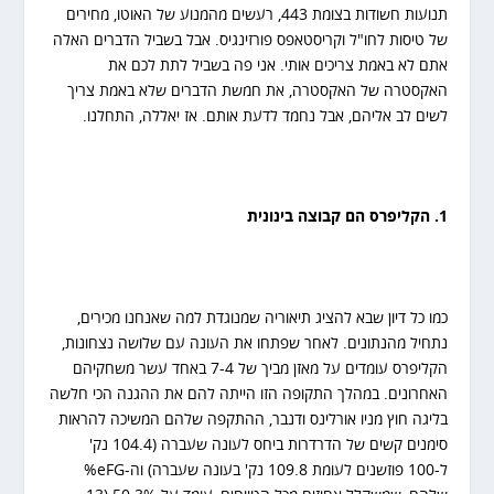
תנועות חשודות בצומת 443, רעשים מהמנוע של האוטו, מחירים
של טיסות לחו"ל וקריסטאפס פורזינגיס. אבל בשביל הדברים האלה
אתם לא באמת צריכים אותי. אני פה בשביל לתת לכם את
האקסטרה של האקסטרה, את חמשת הדברים שלא באמת צריך
לשים לב אליהם, אבל נחמד לדעת אותם. אז יאללה, התחלנו.
1. הקליפרס הם קבוצה בינונית
כמו כל דיון שבא להציג תיאוריה שמנוגדת למה שאנחנו מכירים,
נתחיל מהנתונים. לאחר שפתחו את העונה עם שלושה נצחונות,
הקליפרס עומדים על מאזן מביך של 7-4 באחד עשר משחקיהם
האחרונים. במהלך התקופה הזו הייתה להם את ההגנה הכי חלשה
בליגה חוץ מניו אורלינס ודנבר, ההתקפה שלהם המשיכה להראות
סימנים קשים של הדרדרות ביחס לעונה שעברה (104.4 נק'
ל-100 פוזשנים לעומת 109.8 נק' בעונה שעברה) וה-eFG%