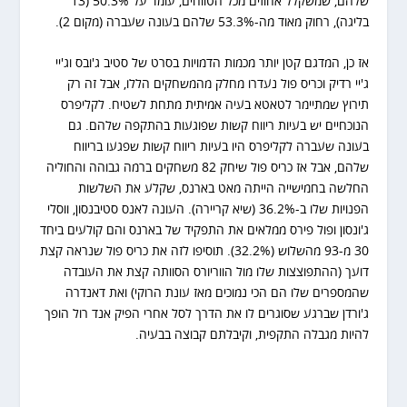
שלהם, שמשקלל אחוזים מכל הטווחים, עומד על 50.3% (13
בליגה), רחוק מאוד מה-53.3% שלהם בעונה שעברה (מקום 2).
אז כן, המדגם קטן יותר מכמות הדמויות בסרט של סטיב ג'ובס וג'יי
ג'יי רדיק וכריס פול נעדרו מחלק מהמשחקים הללו, אבל זה רק
תירוץ שמתיימר לטאטא בעיה אמיתית מתחת לשטיח. לקליפרס
הנוכחיים יש בעיות ריווח קשות שפוגעות בהתקפה שלהם. גם
בעונה שעברה לקליפרס היו בעיות ריווח קשות שפגעו בריווח
שלהם, אבל אז כריס פול שיחק 82 משחקים ברמה גבוהה והחוליה
החלשה בחמישייה הייתה מאט בארנס, שקלע את השלשות
הפנויות שלו ב-36.2% (שיא קריירה). העונה לאנס סטיבנסון, ווסלי
ג'ונסון ופול פירס ממלאים את התפקיד של בארנס והם קולעים ביחד
30 מ-93 מהשלוש (32.2%). תוסיפו לזה את כריס פול שנראה קצת
דועך (ההתפוצצות שלו מול הווריורס הסוותה קצת את העובדה
שהמספרים שלו הם הכי נמוכים מאז עונת הרוקי) ואת דאנדרה
ג'ורדן שברגע שסוגרים לו את הדרך לסל אחרי הפיק אנד רול הופך
להיות מגבלה התקפית, וקיבלתם קבוצה בבעיה.