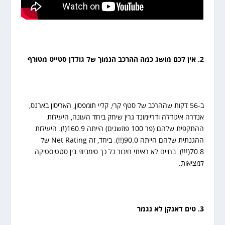
2. אין לכם מושג כמה ההרכב הנמוך של גולדן סטייט מטורף
ב-56 דקות שההרכב של סטף קרי, קליי תומפסון, האריסון בארנס,
אנדרה איגודלה ודריימונד גרין שיחק ביחד העונה, היעילות
ההתקפית שלהם (פר 100 פוזשנים) הייתה 160.9(!). היעילות
ההגנתית שלהם הייתה 90.0(!!). ביחד, זה Net Rating של
70.8(!!!). בחיים לא ראיתי חיבור כל כך סימביוזי בין סטטיסטיקה
למציאות.
3. טים דאנקן לא נגמר