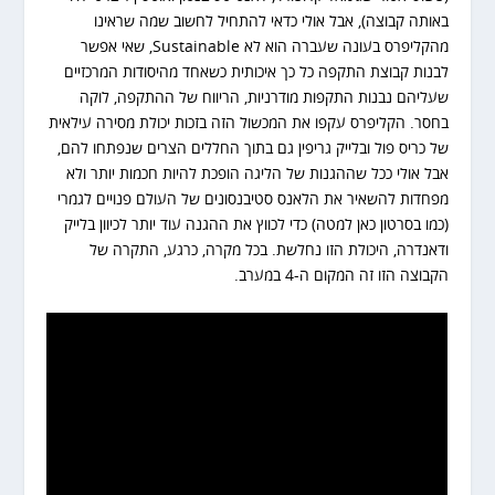
באותה קבוצה), אבל אולי כדאי להתחיל לחשוב שמה שראינו
מהקליפרס בעונה שעברה הוא לא Sustainable, שאי אפשר
לבנות קבוצת התקפה כל כך איכותית כשאחד מהיסודות המרכזיים
שעליהם נבנות התקפות מודרניות, הריווח של ההתקפה, לוקה
בחסר. הקליפרס עקפו את המכשול הזה בזכות יכולת מסירה עילאית
של כריס פול ובלייק גריפין גם בתוך החללים הצרים שנפתחו להם,
אבל אולי ככל שההגנות של הליגה הופכת להיות חכמות יותר ולא
מפחדות להשאיר את הלאנס סטיבנסונים של העולם פנויים לגמרי
(כמו בסרטון כאן למטה) כדי לכווץ את ההגנה עוד יותר לכיוון בלייק
ודאנדרה, היכולת הזו נחלשת. בכל מקרה, כרגע, התקרה של
הקבוצה הזו זה המקום ה-4 במערב.