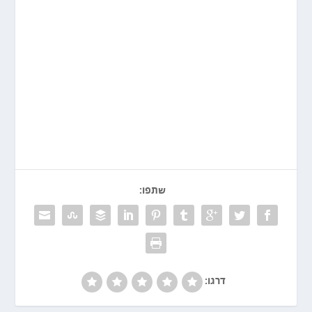
שתפו:
דרגו: