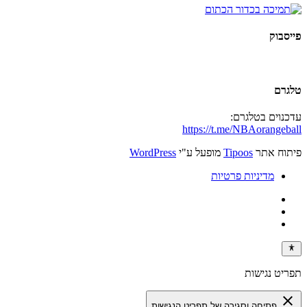
פייסבוק
טלגרם
עדכנוים בטלגרם:
https://t.me/NBAorangeball
פיתוח אתר
Tipoos
מופעל ע"י
WordPress
מדיניות פרטיות
תפריט נגישות
close
פתיחה וסגירה של תפריט הנגישות