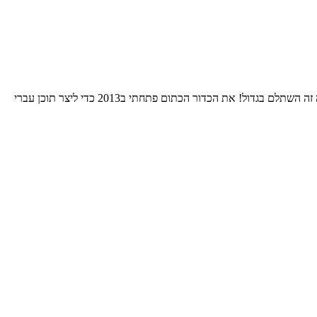
התחלתי את הרומן שלי עם הNBA אי שם בסוף שנות השמונים. בחרתי לאהוד את גולדן סטייט כי רציתי להיות מיוחד. 24 שנות סבל אחרי אותה בחירה זה השתלם בגדול! את הכדור הכתום פתחתי ב2013 כדי ליצר תוכן עברי