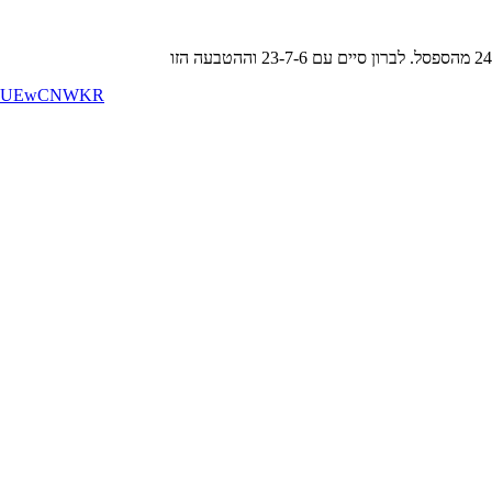
m/4OUEwCNWKR