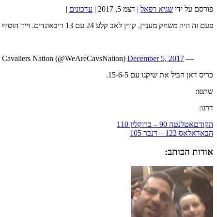
פורסם על ידי
שגיא רפאל
|
דצמ 5, 2017
|
עדכונים
|
פעם זה היה משחק מעניין. קווין לאב קלע 24 עם 13 ריבאונדים. וייד הוסיף 24 מהספסל. לברון סיים עם 23-7-6 וההטבעה הזו
December 5, 2017
— Cavaliers Nation (@WeAreCavsNation)
כריס דאן הביל את שיקגו עם 15-6-5.
שתפו:
דרגו:
הקודם
אטלנטה 90 – ברוקלין 110
הבא
דאלאס 122 – דנבר 105
אודות הכותב: