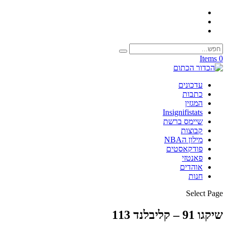
0 Items
עדכונים
כתבות
המגזין
Insignifistats
שיימס ברשת
קבוצות
מילון הNBA
פודקאסטים
פאנטזי
אוהדים
חנות
Select Page
שיקגו 91 – קליבלנד 113