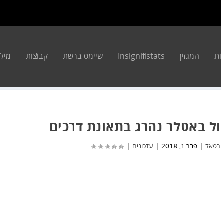
ת
המגזין
Insignifistats
שיימס ברשת
קבוצות
מילון 
ל באטלר נהרג בתאונת דרכים
רפאל
|
פבר 1, 2018
|
עדכונים
|