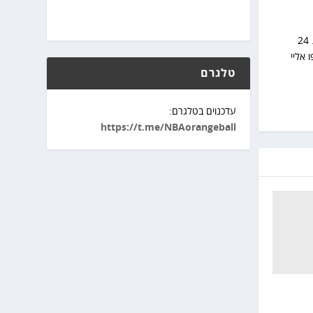
התחלתי את הרומן שלי עם הNBA אי שם בסוף שנות השמונים. בחרתי לאהוד את גולדן סטייט כי רציתי להיות מיוחד. 24
תי. הצטרפו אליי
טלגרם
עדכנוים בטלגרם:
https://t.me/NBAorangeball