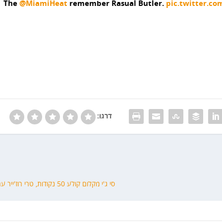
The
@MiamiHeat
remember Rasual Butler.
pic.twitter.c
דרגו:
סי ג'י מקלום קולע 50 נקודות, טרי רוז'ייר עם טריפל דאבל