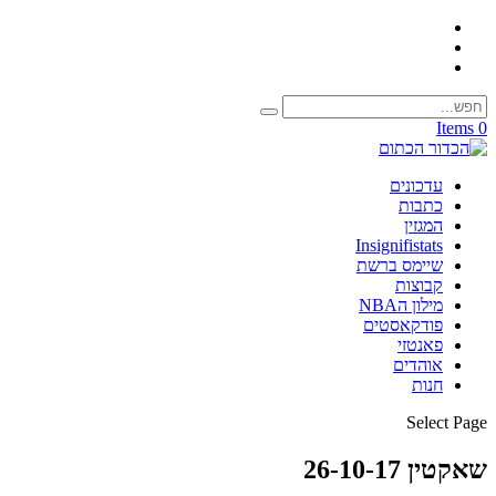
0 Items
עדכונים
כתבות
המגזין
Insignifistats
שיימס ברשת
קבוצות
מילון הNBA
פודקאסטים
פאנטזי
אוהדים
חנות
Select Page
שאקטין 26-10-17