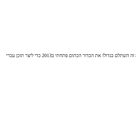
התחלתי את הרומן שלי עם הNBA אי שם בסוף שנות השמונים. בחרתי לאהוד את גולדן סטייט כי רציתי להיות מיוחד. 24 שנות סבל אחרי אותה בחירה זה השתלם בגדול! את הכדור הכתום פתחתי ב2013 כדי ליצר תוכן עברי