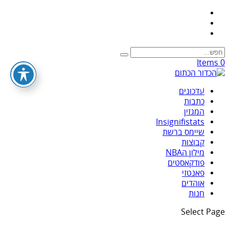
0 Items
עדכונים
כתבות
המגזין
Insignifistats
שיימס ברשת
קבוצות
מילון הNBA
פודקאסטים
פאנטזי
אוהדים
חנות
Select Page