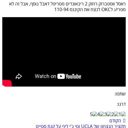
ראסל ווסטברוק רחוק 2 ריבאונדים מטריפל דאבל נוסף, אבל זה לא
מפריע לOKC לנצח את הקינגס 110-94
שתפו:
דרגו:
הקודם
תקציר הנצחון של UCLA וטי ג'י ליף על קנת סטייט