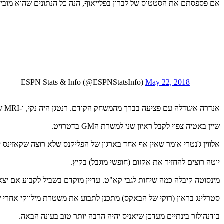
אם פספסתם את הסטטוס של לברון בפלייאוף, הנה כל הנתונים שהוא מובי
May 22, 2018
— ESPN Stats & Info (@ESPNStatsInfo)
אנדרה איגודלה עם פציעה בברך מהמשחק הקודם. רנטגן היה נקי, ו-MRI שלילי. אמש הוגדר בספק, הערב הוא שודרג לבסימן שאלה (יותר סיכוי שישחק, אם בספק = 10% סיכוי, בסימן שאלה = ~50%).
שיין באטיה צפוי לקבל ראיון שני למשרת הGM בדטרויט.
אלווין ג'נטרי אומר שאין אף אחד בארגון של הפליקנס שלא רוצה שקאזינס 
יוטה רוצים להחזיר את אקזום (חופשי מוגבל) בקיץ.
מינסוטה קיבלה כמה שיחות לגבי קא"ט. עדיין מוקדם בשביל לקבוע אם יצא
סטרלינג בראון (רוקי של הבאקס) מתכנן לתבוע את משטרת מילווקי אחרי 
בודנהולזר בינתיים מעדכן שיאניס יהיה הרבה יותר טוב בעונה הבאה.