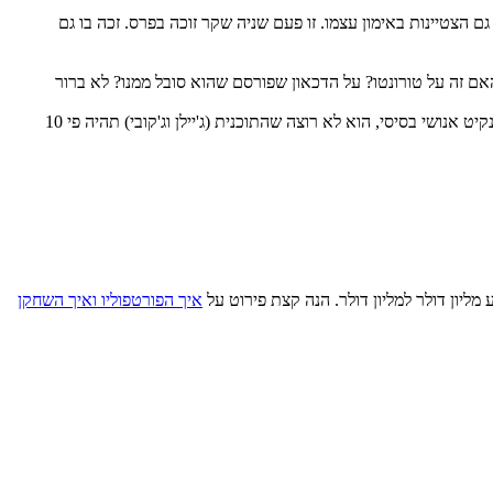
ם הצטיינות באימון עצמו. זו פעם שניה שקר זוכה בפרס. זכה בו גם
אם זה על טורונטו? על הדכאון שפורסם שהוא סובל ממנו? לא ברור
. זה נראה יותר כמו טענה אנושית כללית מאשר מידע אישי מהשחקן. רוז טוען שזה אינסטינקיט אנושי בסיסי, הוא לא רוצה שהתוכנית (ג'יילן וג'קובי) תהיה פי 10
איך הפורטפוליו ואיך השחקן