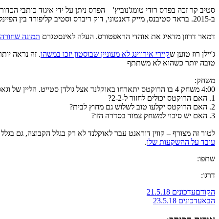
סטיב קר זכה בפרס רודי טומג'נוביץ' – הפרס ניתן על ידי איגוד כותבי הכד
ב-2015. בראד סטיבנס, מייק דאנטוני, דוק ריברס וסטיב קליפורד בין הפיינליסטים.
דמאר דרוזן מדאיג את אוהדי הראפטורס. העלה לאינסטגרם
תמונה שחורה ע
ג'יילן רוז טוען ש
קיירי אירווינג לא מעוניין שבוסטון יזכו במשהו
טובה יותר כשהוא לא משתתף
משחק:
4:00 משחק 4 בו הרוקטס יתארחו באוקלנד אצל גולדן סטייט. הליין של וגאס +8.5 לגולדן סטייט. מה אתם אומרים:
1. האם הרוקטס יכולים לחזור ל-2-2?
2. האם הרוקטס יקלעו טוב לשלוש גם מחוץ לבית?
3. האם יש סיכוי למשחק צמוד בסדרה הזו?
לטור זה מצורף – קווין דוראנט עבר לאוקלנד לא רק בגלל הקבוצה, גם בגלל הקירבה לסיליקון ואלי. יש לו השקעות ב-30 חברות ש
עובד על ההשקעות שלו
.
שתפו:
דרגו:
הקודם
עדכונים 21.5.18
הבא
עדכונים 23.5.18