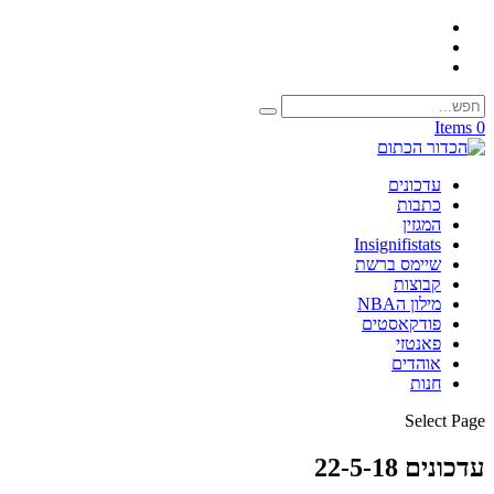
0 Items
עדכונים
כתבות
המגזין
Insignifistats
שיימס ברשת
קבוצות
מילון הNBA
פודקאסטים
פאנטזי
אוהדים
חנות
Select Page
עדכונים 22-5-18