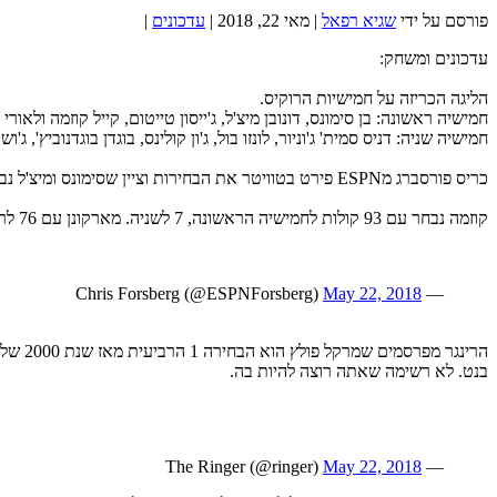
פורסם על ידי
שגיא רפאל
|
מאי 22, 2018
|
עדכונים
|
עדכונים ומשחק:
הליגה הכריזה על חמישיות הרוקיס.
חמישיה ראשונה: בן סימונס, דונובן מיצ'ל, ג'ייסון טייטום, קייל קוזמה ולאורי
חמישיה שניה: דניס סמית' ג'וניור, לונזו בול, ג'ון קולינס, בוגדן בוגדנוביץ', ג'וש 
כריס פורסברג מESPN פירט בטוויטר את הבחירות וציין שסימונס ומיצ'ל נבחרו לחמישיה הראשונה פה אחד. טייטום קיבל 99 קולות לחמישיה הראשונה, ואחד לחמישיה השניה. בראד סטיבנס בתגובה – מישהו עשה טעות.
קוזמה נבחר עם 93 קולות לחמישיה הראשונה, 7 לשניה. מארקונן עם 76 לראשונה ו-21 לשניה. הפירוט המלא בציוץ הזה
May 22, 2018
— Chris Forsberg (@ESPNForsberg)
הרינג
בנט. לא רשימה שאתה רוצה להיות בה.
May 22, 2018
— The Ringer (@ringer)