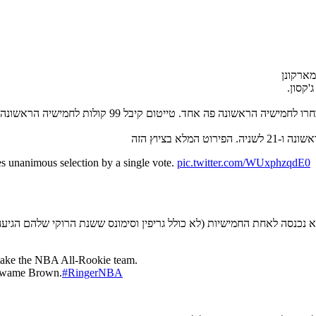
 מארקונן
ג'קסון.
s unanimous selection by a single vote.
pic.twitter.com/WUxphzqdE0
ר מפרסמים שמרקל פולץ הוא הבחירה 1 הרביעית מאז שנת 2000 שלא נכנסה לאחת החמישיות (לא כולל גריפין וס
 make the NBA All-Rookie team.
 Kwame Brown.
#RingerNBA