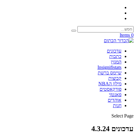
0 Items
עדכונים
כתבות
המגזין
Insignifistats
שיימס ברשת
קבוצות
מילון הNBA
פודקאסטים
פאנטזי
אוהדים
חנות
Select Page
עדכונים 4.3.24