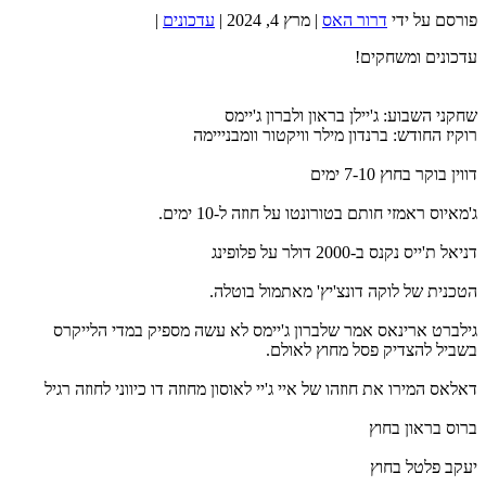
פורסם על ידי
דרור האס
|
מרץ 4, 2024
|
עדכונים
|
עדכונים ומשחקים!
שחקני השבוע: ג'יילן בראון ולברון ג'יימס
רוקיז החודש: ברנדון מילר וויקטור וומבנייימה
דווין בוקר בחוץ 7-10 ימים
ג'מאיוס ראמזי חותם בטורונטו על חוזה ל-10 ימים.
דניאל ת'ייס נקנס ב-2000 דולר על פלופינג
הטכנית של לוקה דונצ'יץ' מאתמול בוטלה.
גילברט ארינאס אמר שלברון ג'יימס לא עשה מספיק במדי הלייקרס
בשביל להצדיק פסל מחוץ לאולם.
דאלאס המירו את חוזהו של איי ג'יי לאוסון מחוזה דו כיווני לחוזה רגיל
ברוס בראון בחוץ
יעקב פלטל בחוץ