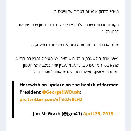
מיאמי תבדוק אופציות לטרייד על ווייטסייד.
מקורות מדווחים שבהנהלת פילדלפיה גובר הבטחון שיחתימו את
לברון בקיץ.
יאניס אנדטוקומבו מבטיח להיות אגרסיבי יותר במשחק 6.
נשיא ארה"ב לשעבר, ג'ורג' בוש האב יצא מטיפול נמרץ בה הודיע
שהוא בסדר מרגיש טוב וכרגע מתעניין יותר במצבה של יוסטון
רוקטס בפלייאוף מאשר במה שהביא אותו לטיפול נמרץ.
Herewith an update on the health of former
President
@GeorgeHWBush
:
pic.twitter.com/vfhKBv8EFD
April 25, 2018
— Jim McGrath (@jgm41)