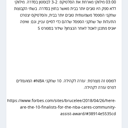
03:00 מילווקי מארחת את הסלטיקס. 3-2 לבוסטון בסדרה. מילווקי
ללא ספק היו טובים יותר בבית מאשר בחוץ בסדרה. בשתי הקבוצות
שחקני הספסל משמעותית טובים יותר בבית, והסלטיקס יצטרכו
התעלות של שחקני הספסל שלהם כדי לסיים עניין, וגם: ואיפה
יאניס מתכנן לאכול לאחר הנצחון? שידור בספורט 5
לפוסט זה מצורפת: עזרה לקהילה. 10 שחקני
#NBA
המועמדים
לפרס עזרה לקהילה.
https://www.forbes.com/sites/brucelee/2018/04/26/here-
are-the-10-finalists-for-the-nba-cares-community-
assist-award/#38914e5535cd