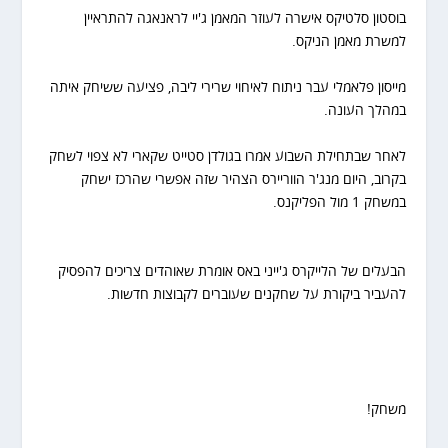
בוסטון סלטיקס אישרה לעוזר המאמן ג'יי לראנאגה להתראיין
למשרת מאמן הניקס.
מייסון פלאמלי עבר ניתוח לאיחוי שרירי ליבה, פציעה ששיחק איתה
במהלך העונה.
לאחר שבתחילת השבוע אמרו בגולדן סטייט שקארי לא צפוי לשחק
בקרוב, היום מנג'ר הווריירס הצהיר שזה אפשרי שהרכז ישחק
במשחק 1 מול הפליקנס.
הבעלים של הלייקרס ג'ייני באס אומרת שאוהדים צריכים להפסיק
להעביר ביקורת על שחקנים שעוברים לקבוצות חדשות.
משחק!