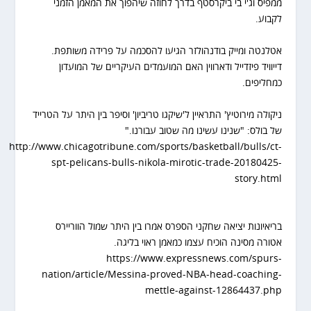
ממפיס וג'י בי ביקרסטף בדרך לחוזה שיהפוך את המאמן הזמני
לקבוע.
אטלנטה ומייק בודנהולזר הגיעו להסכמה על פרידה משותפת.
דייוויד פיזדייל ודארווין האם המועמדים העיקריים של המועדון
כמחליפים.
ניקולה מירוטיץ' התראיין ל'שיקגו טריביון' וסיפר בין היתר על הטרייד
של בולס: "שנינו עשינו מה שטוב עבורנו."
http://www.chicagotribune.com/sports/basketball/bulls/ct-
spt-pelicans-bulls-nikola-mirotic-trade-20180425-
story.html
בריאיונות יציאה שחקני הספרס אמרו בין היתר שמול הווריירס
אטורה מסינה הוכיח עצמו כמאמן ראוי בליגה.
https://www.expressnews.com/spurs-
nation/article/Messina-proved-NBA-head-coaching-
mettle-against-12864437.php