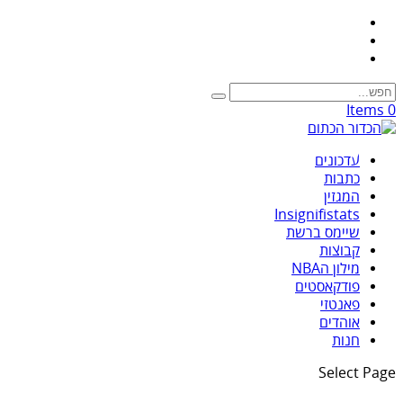
0 Items
עדכונים
כתבות
המגזין
Insignifistats
שיימס ברשת
קבוצות
מילון הNBA
פודקאסטים
פאנטזי
אוהדים
חנות
Select Page