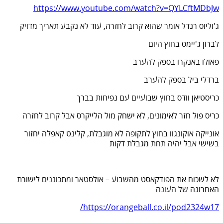
https://www.youtube.com/watch?v=QYLCftMDbJw
ג'וליוס רנדל אומר שהוא קרוב לחזרה, עוד לא נקבע תאריך מדויק
לברון ג'יימס בחוץ היום
פאולו באנקרו בספק להערב
ברדלי ביל בספק להערב
כריסטיאן וודס בחוץ שבועיים עם נפיחות בברך
כריס פול חזר לאימונים, לא ישחק מול הלייקרס אבל קרוב לחזרה
אונייקה אוקונגוו בחוץ לתקופה לא מוגבלת, קלינט קאפלה יחזור
בשישי אבל יהיה תחת מגבלת דקות
לא לשכוח את הפודקאסט מהשבוע – אולסטאר ומתכוננים לישורת
האחרונה של העונה
https://orangeball.co.il/pod2324w17/