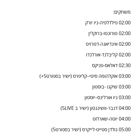
משחקים:
02:00 פילדלפיה-ניו יורק
02:00 טורונטו-ברוקלין
02:00 אינדיאנה-דטרויט
02:00 קליבלנד-אורלנדו
02:30 דאלאס-פניקס
03:00 אוקלהומה סיטי–קליפרס (ישיר בספורט5+)
03:00 שיקגו -בוסטון
03:00 ניו אורלינס–יוסטון
04:00 דנבר-וושינגטון (ישיר ב 5LIVE)
04:00 יוטה-שארלוט
05:00 גולדן סטייט-לייקרס (ישיר בספורט5)