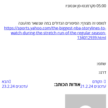
05:00 סקרמנטו-סן אנטוניו
לפוסט זה מצורף: הסיפורים הגדולים במה שנשאר מהעונה
https://sports.yahoo.com/the-biggest-nba-storylines-to-
watch-during-the-stretch-run-of-the-regular-season-
134012939.html
שתפו:
דרגו:
הקודם
הבא
אודות הכותב:
עדכונים 21.2.24
עדכונים 23.2.24