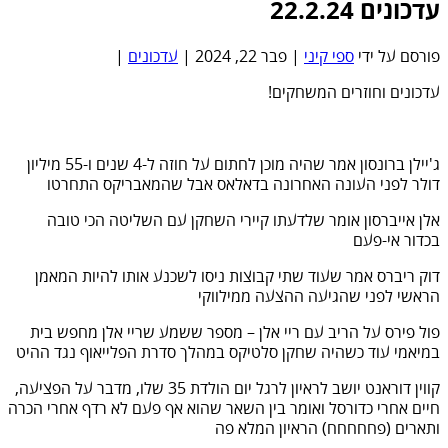
עדכונים 22.2.24
פורסם על ידי
ספי קיני
|
פבר 22, 2024
|
עדכונים
|
עדכונים וחוזרים המשחקים!
ג'יילן ברונסון אמר שהיה מוכן לחתום על חוזה ל-4 שנים ו-55 מיליון
דולר לפני העונה האחרונה בדאלאס אבל שהמאבריקס התחרטו
אלן אייברסון אומר שלדעתו קיירי השחקן עם השליטה הכי טובה
בכדור אי-פעם
דוק ריברס אמר שעוד שתי קבוצות ניסו לשכנע אותו להיות המאמן
הראשי לפני שהגיעה ההצעה ממילווקי
פול פירס על הריב עם ריי אלן – מספר ששמע שריי אלן מחפש בית
במיאמי עוד כשהיה שחקן סלטיקס במהלך סדרת הפלייאוף נגד ההיט
קווין דוראנט יושב לראיון לרגל יום הולדת 35 שלו, מדבר על הפציעה,
חיים אחרי כדורסל ואומר בין השאר שהוא אף פעם לא רדף אחרי הכרה
ותארים (פחחחחח) הראיון המלא פה