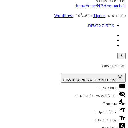
עדכנוים בטלגרם:
https://t.me/NBAorangeball
פיתוח אתר
Tipoos
מופעל ע"י
WordPress
מדיניות פרטיות
תפריט נגישות
close
פתיחה וסגירה של תפריט הנגישות
keyboard
ניווט מקלדת
visibility_off
ביטול אנימציות / הבהובים
nights_stay
Contrast
format_size
הגדלת טקסט
text_fields
הקטנת טקסט
font_download
גופן קריא