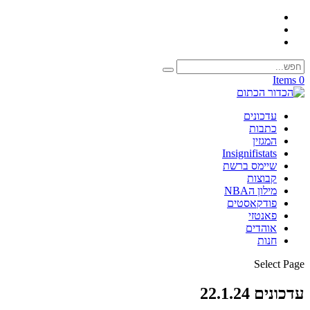
0 Items
עדכונים
כתבות
המגזין
Insignifistats
שיימס ברשת
קבוצות
מילון הNBA
פודקאסטים
פאנטזי
אוהדים
חנות
Select Page
עדכונים 22.1.24