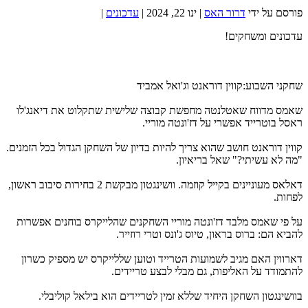
פורסם על ידי
דרור האס
|
ינו 22, 2024
|
עדכונים
|
עדכונים ומשחקים!
שחקני השבוע:קווין דוראנט וג'ואל אמביד
שאמס מדווח שאטלנטה מחפשת קבוצה שלישית שתקלוט את דיאנג'לו
ראסל בוטרייד אפשרי על דז'ונטה מוריי.
קווין דוראנט חושב שהוא צריך להיות בדיון של השחקן הגדול בכל הזמנים.
"מה לא עשיתי?" שאל בריאיון.
דאלאס מעוניינים בקייל קוזמה. וושינגטון מבקשת 2 בחירות סיבוב ראשון,
לפחות.
על פי שאמס מלבד דז'ונטה מוריי השחקנים שהלייקרס בוחנים אפשרות
להביא הם: ברוס בראון, טיוס ג'ונס וטרי רוזייר.
דארווין האם מגיב לשמועות הטרייד וטוען שללייקרס יש מספיק כשרון
להתמודד על האליפות, גם מבלי לבצע טריידים.
בוושינגטון השחקן היחיד שללא זמין לטריידים הוא בילאל קוליבלי.