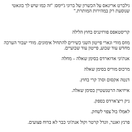
גילברט ארינאס על הכשרון של ברוני ג'יימס: "זה כמו שיש לך בוגאטי
שנוסעת רק במהירות המותרת."
קריסטאפס פורזינגיס בחוץ הלילה
מוזס מודי וגארי פייטון השני כשירים להתחיל אימונים. מודי יעבור הערכה
מחדש עוד שבוע, פייטון עוד שבועיים.
אנת'וני אדוארדס בסימן שאלה – מחלה
מרכוס מוריס בסימן שאלה
דנטה אקסום וסת' קרי בחוץ.
אייזיאה הרטנשטיין בסימן שאלה.
ניק ריצ'ארדס בספק.
לאמלו בול צפוי לשחק.
פרנץ ואגנר, וונדל קרטר וקול אנת'וני כבר לא בדוח פצועים.