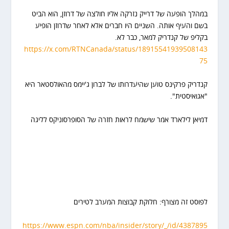
במהלך הופעה של דרייק נזרקה אליו חולצה של דרוזן, הוא הביט
בשם והעיף אותה. השניים היו חברים אלא לאחר שדרוזן הופיע
בקליפ של קנדריק למאר, כבר לא.
https://x.com/RTNCanada/status/18915541939508143
75
קנדריק פרקינס טוען שהיעדרותו של לברון ג'יימס מהאולסטאר היא
"אגואיסטית".
דמיאן לילארד אמר שישמח לראות חזרה של הסופרסוניקס לליגה
לפוסט זה מצורף: חלוקת קבוצות המערב לטירים
https://www.espn.com/nba/insider/story/_/id/4387895