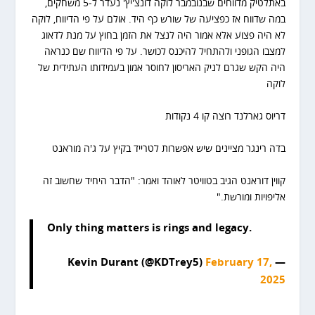
באתלטיק מדווחים שבנובמבר לוקה דונצ'יץ' נעדר ל-5 משחקים,
במה שדווח אז כפציעה של שורש כף היד. אולם על פי הדיווח, לוקה
לא היה פצוע אלא אמור היה לנצל את הזמן בחוץ על מנת לדאוג
למצבו הגופני ולהתחיל להיכנס לכושר. על פי הדיווח שם כנראה
היה הקש שגרם לניק האריסון לחוסר אמון בעמידותו העתידית של
לוקה
דריוס גארלנד רוצה קו 4 נקודות
בדה רינגר מציינים שיש אפשרות לטרייד בקיץ על ג'ה מוראנט
קווין דוראנט הגיב בטוויטר לאוהד ואמר: "הדבר היחיד שחשוב זה
אליפויות ומורשת."
Only thing matters is rings and legacy.
February 17,
— Kevin Durant (@KDTrey5)
2025