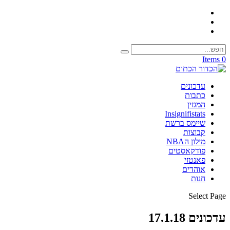
0 Items
עדכונים
כתבות
המגזין
Insignifistats
שיימס ברשת
קבוצות
מילון הNBA
פודקאסטים
פאנטזי
אוהדים
חנות
Select Page
עדכונים 17.1.18