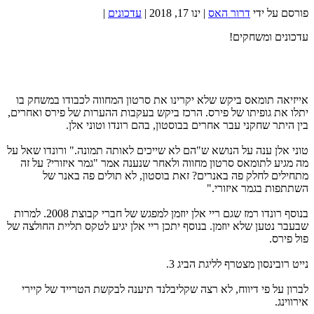
פורסם על ידי
דרור האס
|
ינו 17, 2018
|
עדכונים
|
עדכונים ומשחקים!
אייזיאה תומאס ביקש שלא יקרינו את סרטון המחווה לכבודו במשחק בו
יתלו את גופיתו של פירס. הרכז ביקש בעקבות ההערות של פירס ואחרים,
בין היתר שחקני עבר אחרים בבוסטון, בהם רונדו וטוני אלן.
טוני אלן ענה על הנושא ש"הם לא שייכים לאותה תמונה." ורונדו שאל על
מה מגיע לתומאס סרטון מחווה ולאחר שנענה אמר "גמר איזורי? על זה
מתחילים לחלק פה באנרים? זאת בוסטון, לא תולים פה באנר של
השתתפות בגמר איזורי."
בנוסף רונדו רמז שגם ריי אלן יוזמן למפגש של חברי קבוצת 2008. למרות
שבעבר נטען שלא יוזמן. בנוסף יתכן ריי אלן יגיע לטקס תליית החולצה של
פול פירס.
נייט רובינסון מצטרף לליגת הביג 3.
לברון על פי דיווח, לא רצה שקליבלנד תיענה לבקשת הטרייד של קיירי
אירווינג.