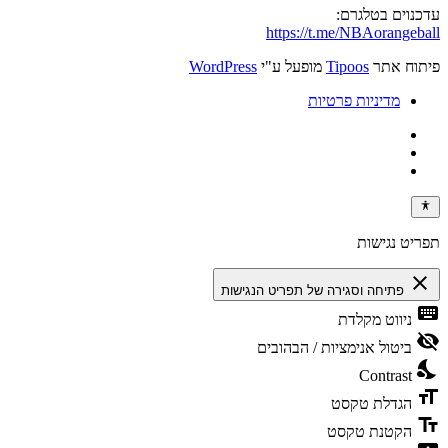
עדכנוים בטלגרם:
https://t.me/NBAorangeball
פיתוח אתר
Tipoos
מופעל ע"י
WordPress
מדיניות פרטיות
תפריט נגישות
close
פתיחה וסגירה של תפריט הנגישות
keyboard
ניווט מקלדת
visibility_off
ביטול אנימציות / הבהובים
nights_stay
Contrast
format_size
הגדלת טקסט
text_fields
הקטנת טקסט