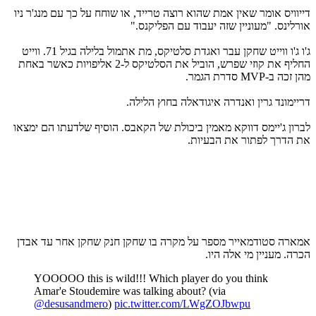
דייוויס אומר שאין אמת שהוא רוצה טרייד, או שוחח על כך עם מנג'ר ניו
אורלינס. "מעוניין שזה יעבוד עם הפליקנס."
ג'ו ג'ו ווייט שחקן עבר ואגדת סלטיקס, מת אתמול בלילה בגיל 71. ווייט
החליף את קוזי שפרש, הוביל את הסלטיקס ל-2 אליפויות כאשר באחת
מהן זכה ב-MVP סדרת הגמר.
דריימונד גרין ואנדרה איגודאלה בחוץ הלילה.
לברון ג'יימס דווקא מאמין ביכולת של הקאבס. הוסיף שלדעתו הם ימצאו
את הדרך לפתור את הבעיות.
אמארה סטודמאייר מספר על מקרה בו שחקן חנק שחקן אחר עד אבדן
הכרה. מעניין מי אלה היו.
YOOOOO this is wild!!! Which player do you think
Amar'e Stoudemire was talking about? (via
@desusandmero
)
pic.twitter.com/LWgZOJbwpu