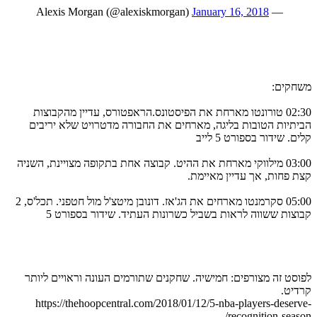
January 16, 2018
— Alexis Morgan (@alexiskmorgan)
משחקים:
02:30 טורונטו מארחת את הפיסטונס.הראפטורס, עדיין מהקבוצות
הביתיות הטובות בליגה, מארחים את החבורה מדטרויט שלא יריבים
קלים. שידור בספורט 5 לייב
03:00 מילווקי מארחת את ההיט. קבוצה אחת בתקופה מצויינת, השניה
קצת פחות, אך עדיין מאיימת.
05:00 סקרמנטו מארחים את הג'אז. דונובן מיטצ'ל מול חטפני. תכל'ס, 2
קבוצות ששווה לראות בשביל כשרונות העתיד. שידור בספורט 5
לפוסט זה מצורפים: חמישיה. שחקנים שתורמים העונה וראויים ליותר
קרדיט.
https://thehoopcentral.com/2018/01/12/5-nba-players-deserve-
recognition-season/