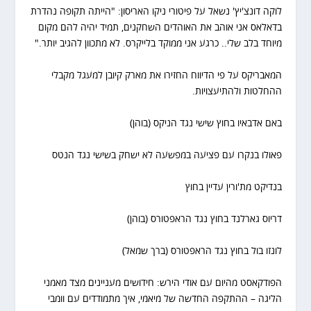
לוקה דונצ'יץ' נשאל על פיטורי ניקו האריסון: "הייתה תקופה נהדרת
בדאלאס אני אוהב את האוהדים השחקנים, תמיד יהיה להם מקום
מיוחד בלב שלי.. כרגע אני ממוקד בלייקרס. לא מתכוון להגיב יותר."
המאבריקס על פי הדיווח החזירו את מארק קיובן למעגל מקבלי
ההחלטות ולהתיעצויות.
באם אדבאיו בחוץ שישי נגד הניקס (בוהן)
פאולו בנקרו עם פציעה במפשעה לא ישחק בשישי נגד הנטס
בנדיקט מת'ורין עדיין בחוץ
דריוס גארלנד בחוץ נגד הראפטורס (בוהן)
לונזו בול בחוץ נגד הראפטורס (ברך שמאל)
הפודקאסט מהיום עם אודי הירש: חידושים מעניינים מצד מאמני
הליגה – ההתקפה החדשה של מיאמי, איך מתמודדים עם וומבי