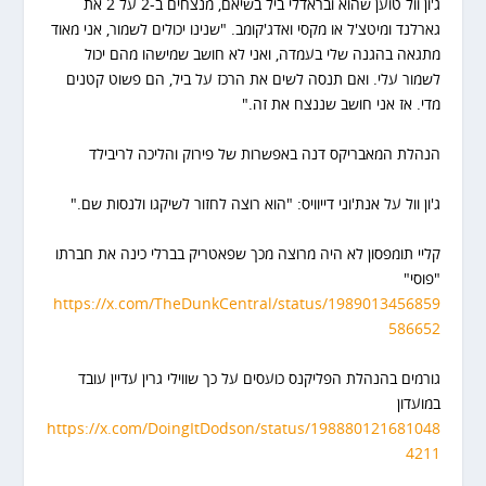
ג'ון וול טוען שהוא ובראדלי ביל בשיאם, מנצחים ב-2 על 2 את
גארלנד ומיטצ'ל או מקסי ואדג'קומב. "שנינו יכולים לשמור, אני מאוד
מתגאה בהגנה שלי בעמדה, ואני לא חושב שמישהו מהם יכול
לשמור עלי. ואם תנסה לשים את הרכז על ביל, הם פשוט קטנים
מדי. אז אני חושב שננצח את זה."
הנהלת המאבריקס דנה באפשרות של פירוק והליכה לריבילד
ג'ון וול על אנת'וני דייוויס: "הוא רוצה לחזור לשיקגו ולנסות שם."
קליי תומפסון לא היה מרוצה מכך שפאטריק בברלי כינה את חברתו
"פוסי"
https://x.com/TheDunkCentral/status/1989013456859
586652
גורמים בהנהלת הפליקנס כועסים על כך שווילי גרין עדיין עובד
במועדון
https://x.com/DoingItDodson/status/198880121681048
4211