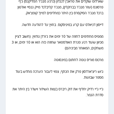
שארלוט שוקלים את טראג'ן לנגדון (כרגע מנג'ר הפליקנס) ג'ף
פרסונס (עוזר מנג'ר בברוקלין), מנג'ר קליבלנד מייק גנסיי ואלטון
ברנד מנג'ר הסיקסרס בין היתר כמחליפים למיץ' קופצ'אק.
דייסון דניאלס עם קרע במיניסקוס. בחוץ עד להודעה חדשה.
ממפיס מחתימים לחוזה של 10 ימים את ג'ורדן גודווין. (חשוב לציין
מכיוון שעוד רגע פגרת האולסטאר שחוזה כזה הוא או 10 ימים, או 3
משחקים, המאוחר מביניהם)
מרכוס מוריס נוטה לחתום במינסוטה
ג'וש ריצ'ארדסון פרק את הכתף, צפוי לעבור הערכה מחדש בעוד
מספר שבועות.
ג'יי ג'יי רדיק יחליף את דוק ריברס בצוות השידור וישדר בין היתר את
סדרת הגמר.