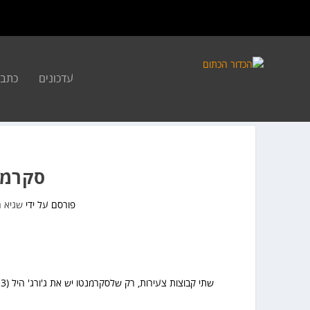
עדכונים
כתבו
סקרמנטו 99 – 
פורסם על ידי
שגיא 
שתי קבוצות צעירות, רק שלסקרמנטו יש את ג'ורג' היל (18-7-3 ו-3 חטיפות) וזאק ראנדולף (17-7-5) שעוזרים לה לנצח