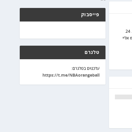
פייסבוק
התחלתי את הרומן שלי עם הNBA אי שם בסוף שנות השמונים. בחרתי לאהוד את גולדן סטייט כי רציתי להיות מיוחד. 24
תי. הצטרפו אליי
טלגרם
עדכנוים בטלגרם:
https://t.me/NBAorangeball