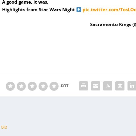
A good game, it was.
Highlights from Star Wars Night
pic.twitter.com/TosLO
דרגו:
טופ 10 12-12-17