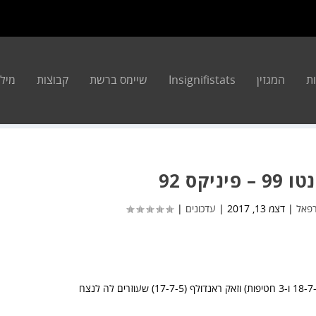
ת
המגזין
Insignifistats
שיימס ברשת
קבוצות
מילון 
פיניקס 92
רפאל
|
דצמ 13, 2017
|
עדכונים
|