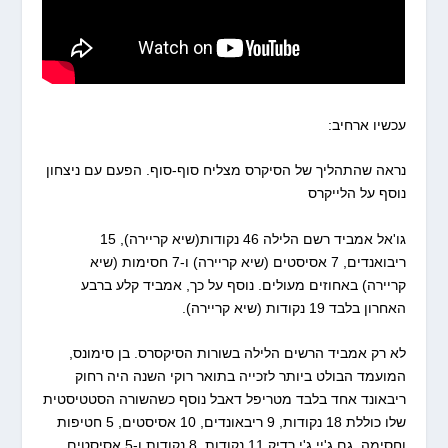
עכשיו ארחיב:
נראה שהתהליך של הסיקרס מצליח סוף-סוף. הפעם עם ניצחון
נוסף על הלייקרס
גו'אל אמביד רשם הלילה 46 נקודות(שיא קריירה), 15
ריבואנדים,
7 אסיסטים (שיא קריירה) ו-7 חסימות (שיא
קריירה) באחוזים מעולים. נוסף על כך, אמביד קלע ברבע
האחרון בלבד 19 נקודות (שיא קריירה).
לא רק אמביד הרשים הלילה בשורות הסיקסרס. בן סימונס,
המועמד הבולט ביותר לזכייה בתואר רוקי השנה היה רחוק
ריבאונד אחד בלבד מטריפל דאבל נוסף כשהשורה הסטטיסטית
שלו כוללת 18 נקודות, 9 ריבאונדים, 10 אסיסטים, 5 חטיפות
וחסימה. גם ג'יי ג'י רדיק 11 נקודות, 8 נקודות ו-5 אסיסטים.