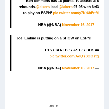
Ben Simmons has 16 points, 10 assists & 8
rebounds.
@sixers
lead
@lakers
97-95 with 6:43
to play on ESPN!
pic.twitter.com/y7Kt6bFttM
November 16, 2017
— NBA (@NBA)
Joel Embiid is putting on a SHOW on ESPN!
44 PTS / 14 REB / 7 AST / 7 BLK
pic.twitter.com/AdQY8OOstg
November 16, 2017
— NBA (@NBA)
שתפו: