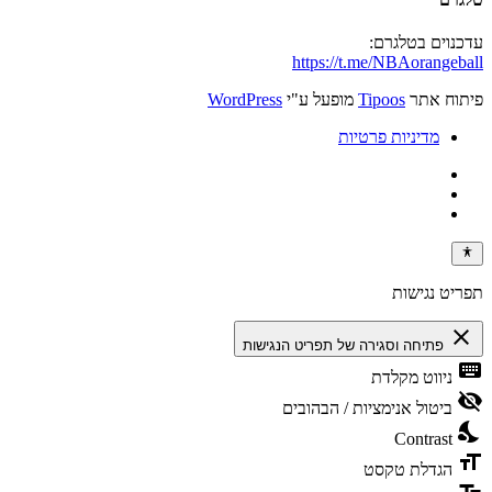
עדכנוים בטלגרם:
https://t.me/NBAorangeball
פיתוח אתר
Tipoos
מופעל ע"י
WordPress
מדיניות פרטיות
תפריט נגישות
close
פתיחה וסגירה של תפריט הנגישות
keyboard
ניווט מקלדת
visibility_off
ביטול אנימציות / הבהובים
nights_stay
Contrast
format_size
הגדלת טקסט