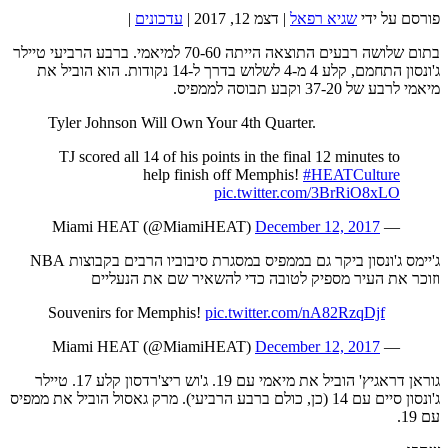
פורסם על ידי
שגיא רפאל
|
דצמ 12, 2017
|
עדכונים
|
בתום שלושה רבעים התוצאה הייתה 70-60 למיאמי. ברבע הרביעי טיילר
ג'ונסון התחמם, קלע 4 מ-4 לשלוש בדרך ל-14 נקודות. הוא הוביל את
מיאמי לרבע של 37-20 וקבע תבוסה לממפיס.
Tyler Johnson Will Own Your 4th Quarter.
TJ scored all 14 of his points in the final 12 minutes to
help finish off Memphis!
#HEATCulture
pic.twitter.com/3BrRiO8xLO
December 12, 2017
— Miami HEAT (@MiamiHEAT)
ג'יימס ג'ונסון ביקר גם בממפיס במסגרת סיבוביו הרבים בקבוצות NBA
וזוכר את העיר מספיק לטובה כדי להשאיר שם את הנעליים
Souvenirs for Memphis!
pic.twitter.com/nA82RzqDjf
December 12, 2017
— Miami HEAT (@MiamiHEAT)
גוראן דראגיץ' הוביל את מיאמי עם 19. ג'וש ריצ'רדסון קלע 17. טיילר
ג'ונסון סיים עם 14 (כן, כולם ברבע הרביעי). מרק גאסול הוביל את ממפיס
עם 19.