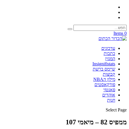
0 Items
עדכונים
כתבות
המגזין
Insignifistats
שיימס ברשת
קבוצות
מילון הNBA
פודקאסטים
פאנטזי
אוהדים
חנות
Select Page
ממפיס 82 – מיאמי 107