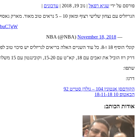
פורסם על ידי
שגיא רפאל
|
נוב 19, 2018
|
עדכונים
|
הגריזליס עם נצחון שלישי רצוף ומאזן 10 – 5 נראים טוב מאוד. מארק גאסול היה מצויים עם 26-13-3-2-3
AbbuC7gW
November 18, 2018
— NBA (@NBA)
קונלי הוסיף 18 ו-8. כל עוד השניים האלה בריאים לגריזליס יש סיכוי טוב לפלייאוף. ג'קסון הוסיף 13. ג'מייקל גרין חזר מפציעת הלסת שלו.
דרק רוז הוביל את זאבים עם 18, קא"ט עם 15-20, וקובינגטון עם 15 משלו.
שתפו:
דרגו:
הקודם
סן אנטוניו 104 – גולדן סטייט 92
הבא
טופ 10 18-11-18
אודות הכותב: