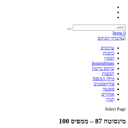
0 Items
עדכונים
כתבות
המגזין
Insignifistats
שיימס ברשת
קבוצות
מילון הNBA
פודקאסטים
פאנטזי
אוהדים
חנות
Select Page
מינסוטה 87 – ממפיס 100