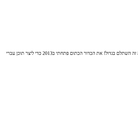
התחלתי את הרומן שלי עם הNBA אי שם בסוף שנות השמונים. בחרתי לאהוד את גולדן סטייט כי רציתי להיות מיוחד. 24 שנות סבל אחרי אותה בחירה זה השתלם בגדול! את הכדור הכתום פתחתי ב2013 כדי ליצר תוכן עברי