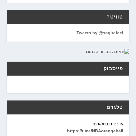
טוויטר
Tweets by @sagirefael
פייסבוק
טלגרם
עדכנוים בטלגרם:
https://t.me/NBAorangeball