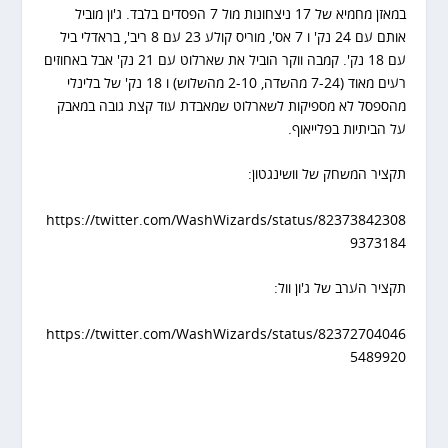
במאזן מחמיא של 17 ניצחונות מול 7 הפסדים בלבד. ג'ון מוביל
אותם עם 24 נק' ו 7 אס', מוריס קולע 23 עם 8 ריב', בראדלי ביל
עם 18 נק'. קמבה ווקר הוביל את שארלוט עם 21 נק' אבל באחוזים
רעים מאוד (7-24 מהשדה, 2-10 מהשלוש) ו 18 נק' של בלינלי
מהספסל לא מספיקות לשארלוט שמאבדת עוד קצת גובה במאבק
על הביתיות בפלייאוף.
תקציר המשחק של וושינגטון:
https://twitter.com/WashWizards/status/82373842308
9373184
תקציר הערב של ג'ון וול:
https://twitter.com/WashWizards/status/82372704046
5489920