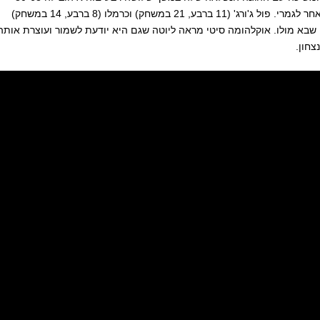
בפתיחת הרבע המכריעה, אבל הרבה הזה היה סיפור אחר לגמרי. פול ג'ורג' (11 ברבע, 21 במשחק) וכרמלו (8 ברבע, 14 במשחק)
ה שבא מולו. אוקלהומה סיטי מראה ליוטה שגם היא יודעת לשמור ועוצרת אותה