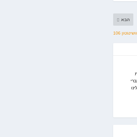
הבא
ת
כדי ליצר תוכן עברי
נו