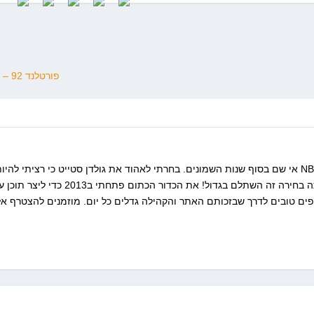
פורטלנד 92 – וושינגטון 106
התחלתי את הרומן שלי עם הNBA אי שם בסוף שנות השמונים. בחרתי לאהוד את גולדן סטייט כי רציתי להיו
מיוחד. 24 שנות סבל אחרי אותה בחירה זה השתלם בגדול! את הכדור הכתום פתחתי ב2013 
פים טובים לדרך שבזכותם האתר והקהילה גדלים כל יום. מוזמנים להצטרף אלי