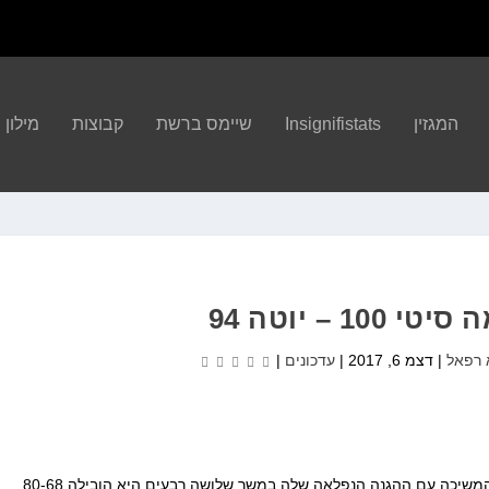
המגזין
Insignifistats
שיימס ברשת
קבוצות
מילון הBA
100 – יוטה 94
 רפאל
|
דצמ 6, 2017
|
עדכונים
|
אחרי שאמש עצרה את וושינגטון על 69 נקודות, יוטה המשיכה עם ההגנה הנפלאה שלה במשך שלושה רבעים.היא הובילה 80-68