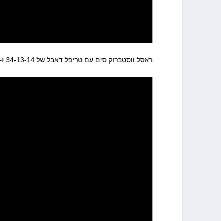
ראסל ווסטברוק סים עם טריפל דאבל של 34-13-14 ו-7 איבודים וביחד עם סטיבן אדאמס (20-9) סחב את הת'אנדר שלושה רבעים.