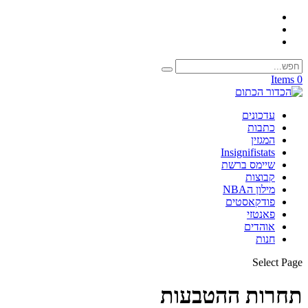
0 Items
עדכונים
כתבות
המגזין
Insignifistats
שיימס ברשת
קבוצות
מילון הNBA
פודקאסטים
פאנטזי
אוהדים
חנות
Select Page
תחרות ההטבעות