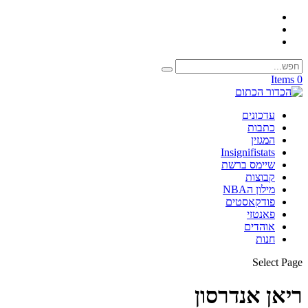
0 Items
עדכונים
כתבות
המגזין
Insignifistats
שיימס ברשת
קבוצות
מילון הNBA
פודקאסטים
פאנטזי
אוהדים
חנות
Select Page
ריאן אנדרסון