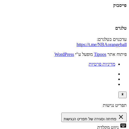
פייסבוק
טלגרם
עדכנוים בטלגרם:
https://t.me/NBAorangeball
פיתוח אתר
Tipoos
מופעל ע"י
WordPress
מדיניות פרטיות
תפריט נגישות
close
פתיחה וסגירה של תפריט הנגישות
keyboard
ניווט מקלדת