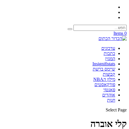
0 Items
עדכונים
כתבות
המגזין
Insignifistats
שיימס ברשת
קבוצות
מילון הNBA
פודקאסטים
פאנטזי
אוהדים
חנות
Select Page
קלי אוברה