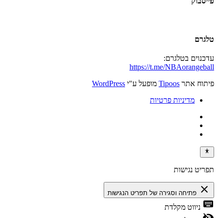
פייסבוק
טלגרם
עדכנוים בטלגרם:
https://t.me/NBAorangeball
פיתוח אתר
Tipoos
מופעל ע"י
WordPress
מדיניות פרטיות
תפריט נגישות
close
פתיחה וסגירה של תפריט הנגישות
keyboard
ניווט מקלדת
visibility_off