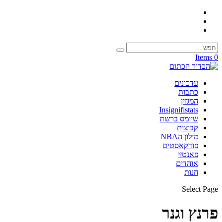
0 Items
עדכונים
כתבות
המגזין
Insignifistats
שיימס ברשת
קבוצות
מילון הNBA
פודקאסטים
פאנטזי
אוהדים
חנות
Select Page
פרנץ וגנר