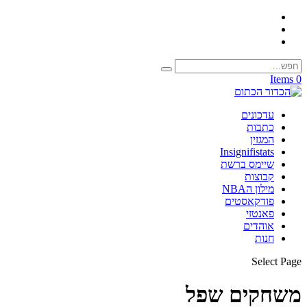
0 Items
עדכונים
כתבות
המגזין
Insignifistats
שיימס ברשת
קבוצות
מילון הNBA
פודקאסטים
פאנטזי
אוהדים
חנות
Select Page
משחקים שפל