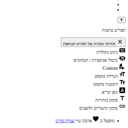
תפריט נגישות
close
פתיחה וסגירה של תפריט הנגישות
keyboard
ניווט מקלדת
visibility_off
ביטול אנימציות / הבהובים
nights_stay
Contrast
format_size
הגדלת טקסט
text_fields
הקטנת טקסט
font_download
גופן קריא
title
סימון כותרות
link
סימון קישורים ולחצנים
favorite
מופעל ב
אהבה
ע״י
עמית מורנו