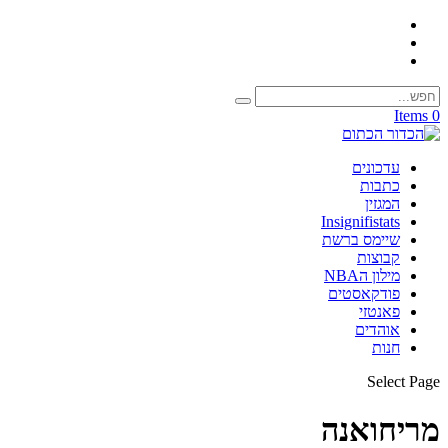
0 Items
עדכונים
כתבות
המגזין
Insignifistats
שיימס ברשת
קבוצות
מילון הNBA
פודקאסטים
פאנטזי
אוהדים
חנות
Select Page
מריחואנה