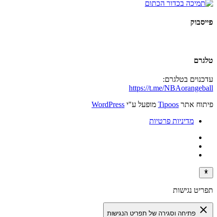
פייסבוק
טלגרם
עדכנוים בטלגרם:
https://t.me/NBAorangeball
פיתוח אתר
Tipoos
מופעל ע"י
WordPress
מדיניות פרטיות
תפריט נגישות
close
פתיחה וסגירה של תפריט הנגישות