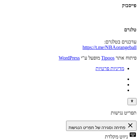
פייסבוק
טלגרם
עדכנוים בטלגרם:
https://t.me/NBAorangeball
פיתוח אתר
Tipoos
מופעל ע"י
WordPress
מדיניות פרטיות
תפריט נגישות
close
פתיחה וסגירה של תפריט הנגישות
keyboard
ניווט מקלדת