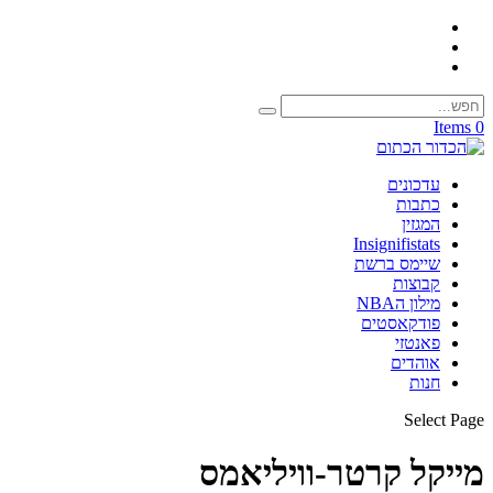
0 Items
עדכונים
כתבות
המגזין
Insignifistats
שיימס ברשת
קבוצות
מילון הNBA
פודקאסטים
פאנטזי
אוהדים
חנות
Select Page
מייקל קרטר-וויליאמס