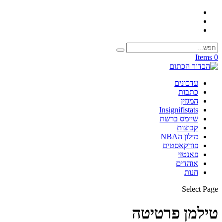
0 Items
עדכונים
כתבות
המגזין
Insignifistats
שיימס ברשת
קבוצות
מילון הNBA
פודקאסטים
פאנטזי
אוהדים
חנות
Select Page
טילמן פרטיטה