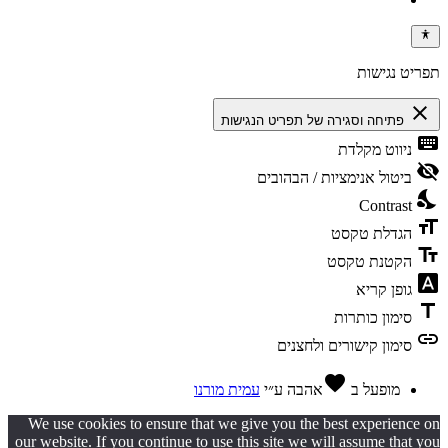
תפריט נגישות
close
פתיחה וסגירה של תפריט הנגישות
keyboard
ניווט מקלדת
visibility_off
ביטול אנימציות / הבהובים
nights_stay
Contrast
format_size
הגדלת טקסט
text_fields
הקטנת טקסט
font_download
גופן קריא
title
סימון כותרות
link
סימון קישורים ולחצנים
favorite
מופעל ב
אהבה
ע״י
עמית מורנו
We use cookies to ensure that we give you the best experience on
our website. If you continue to use this site we will assume that you