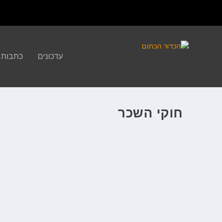
עדכונים
כתבות
חוקי השכר
מה חדש בCBA?
ע"י
שגיא רפאל
|
דצמ 16, 2016
|
המגזין
,
מילון הNBA
|
|
הסכם העבודה בין ארגון השחקנים והבעלים (שאדם סילבר הוא הנציג ש