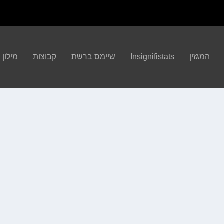
המגזין
Insignifistats
שיימס ברשת
קבוצות
מילון הBA
להם) נקרא באנגלית collective...
קרא עוד