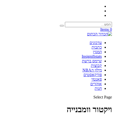
0 Items
עדכונים
כתבות
המגזין
Insignifistats
שיימס ברשת
קבוצות
מילון הNBA
פודקאסטים
פאנטזי
אוהדים
חנות
Select Page
ויקטור וומבנייה