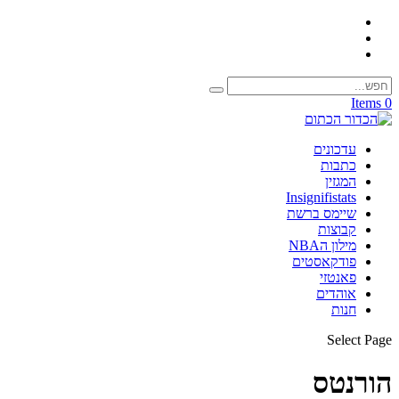
0 Items
עדכונים
כתבות
המגזין
Insignifistats
שיימס ברשת
קבוצות
מילון הNBA
פודקאסטים
פאנטזי
אוהדים
חנות
Select Page
הורנטס