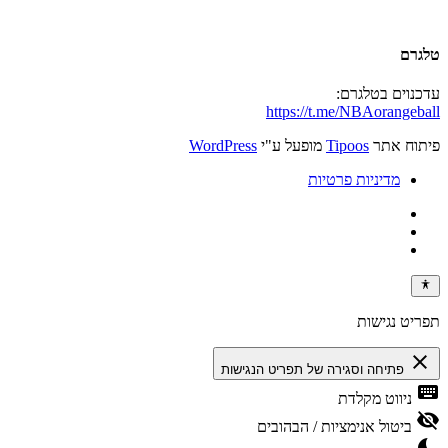
טלגרם
עדכנוים בטלגרם:
https://t.me/NBAorangeball
פיתוח אתר
Tipoos
מופעל ע"י
WordPress
מדיניות פרטיות
תפריט נגישות
close
פתיחה וסגירה של תפריט הנגישות
keyboard
ניווט מקלדת
visibility_off
ביטול אנימציות / הבהובים