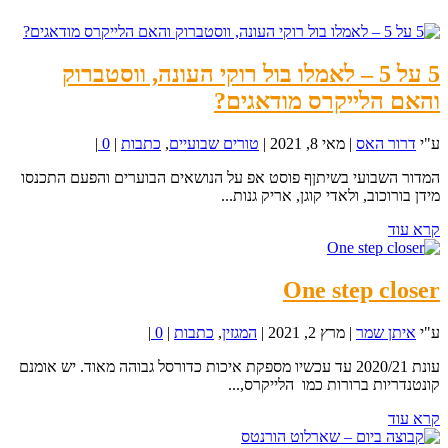
5 על 5 – לאמלו בול רוקי העונה, ווסטברוק
והאם הלייקרס מודאגים?
ע"י
דרור האס
|
מאי 8, 2021
|
טורים שבועיים
,
כתבות
|
0
|
המדור השבועי בשיתןף פוסט אפ על הנושאים הבוערים והפעם התכנסו
מידן בורוכוב, ולאדי קוגן, אריק גנות...
קרא עוד
One step closer
ע"י
איתן שמר
|
מרץ 2, 2021
|
המגזין
,
כתבות
|
0
|
עונת 2020/21 עד עכשיו מספקת איכות כדורסל גבוהה מאוד. יש אומנם
קונטנדריות ברורות כמו הלייקרס,...
קרא עוד