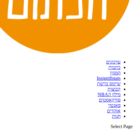
עדכונים
כתבות
המגזין
Insignifistats
שיימס ברשת
קבוצות
מילון הNBA
פודקאסטים
פאנטזי
אוהדים
חנות
Select Page