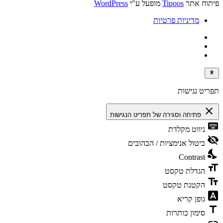
פיתוח אתר
Tipoos
מופעל ע"י
WordPress
מדיניות פרטיות
תפריט נגישות
close
פתיחה וסגירה של תפריט הנגישות
keyboard
ניווט מקלדת
visibility_off
ביטול אנימציות / הבהובים
nights_stay
Contrast
format_size
הגדלת טקסט
text_fields
הקטנת טקסט
font_download
גופן קריא
title
סימון כותרות