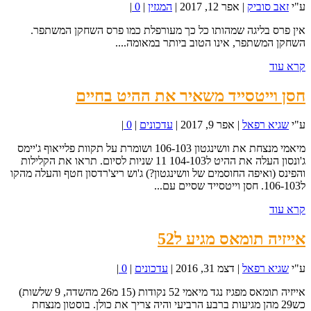
ע"י
זאב סוביק
|
אפר 12, 2017
|
המגזין
|
0
|
אין פרס בליגה שמהותו כל כך מעורפלת כמו פרס השחקן המשתפר.
השחקן המשתפר, אינו הטוב ביותר במאומה....
קרא עוד
חסן וייטסייד משאיר את ההיט בחיים
ע"י
שגיא רפאל
|
אפר 9, 2017
|
עדכונים
|
0
|
מיאמי מנצחת את וושינגטון 106-103 ושומרת על תקוות פלייאוף ג'יימס
ג'ונסון העלה את ההיט ל104-103 11 שניות לסיום. תראו את הקלילות
והפינס (ואיפה החוסמים של וושינגטון?) ג'וש ריצ'רדסון חטף והעלה מהקו
ל106-103. חסן וייטסייד שסיים עם...
קרא עוד
אייזיה תומאס מגיע ל52
ע"י
שגיא רפאל
|
דצמ 31, 2016
|
עדכונים
|
0
|
אייזיה תומאס מפגיז נגד מיאמי 52 נקודות (15 מ26 מהשדה, 9 שלשות)
כש29 מהן מגיעות ברבע הרביעי והיה צריך את כולן. בוסטון מנצחת