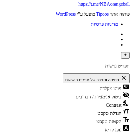
https://t.me/NBAorangeball
פיתוח אתר
Tipoos
מופעל ע"י
WordPress
מדיניות פרטיות
תפריט נגישות
close
פתיחה וסגירה של תפריט הנגישות
keyboard
ניווט מקלדת
visibility_off
ביטול אנימציות / הבהובים
nights_stay
Contrast
format_size
הגדלת טקסט
text_fields
הקטנת טקסט
font_download
גופן קריא