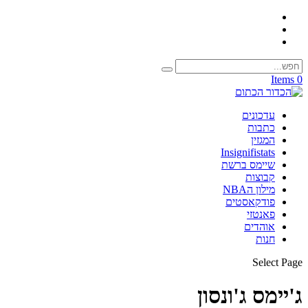
0 Items
עדכונים
כתבות
המגזין
Insignifistats
שיימס ברשת
קבוצות
מילון הNBA
פודקאסטים
פאנטזי
אוהדים
חנות
Select Page
ג'יימס ג'ונסון