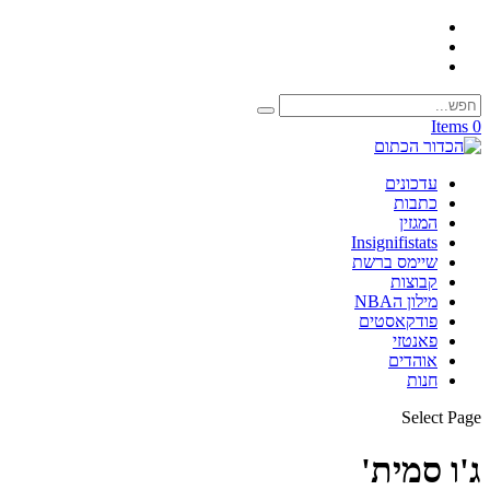
0 Items
עדכונים
כתבות
המגזין
Insignifistats
שיימס ברשת
קבוצות
מילון הNBA
פודקאסטים
פאנטזי
אוהדים
חנות
Select Page
ג'ו סמית'