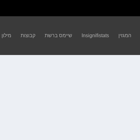
המגזין
Insignifistats
שיימס ברשת
קבוצות
מילון הBA
מר, עידו צנג, תומר וקסמן ואורח: ולאדי קוגן...
קרא עוד