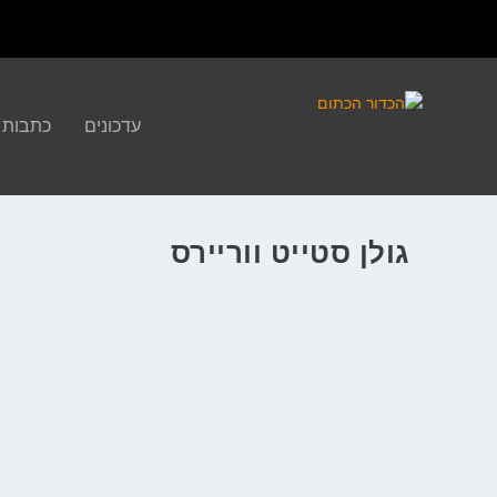
עדכונים
כתבות
גולן סטייט ווריירס
5 על 5 – ממפיס, פורטלנד ולקחים מסאנס ווריירס
ע"י
דרור האס
|
דצמ 11, 2021
|
בזמן שישנתם
,
טורים שבועיים
,
כתבות
|
|
המדור השבועי עם השאלות הבוערות והפעם: אריק גנות, איתן ש