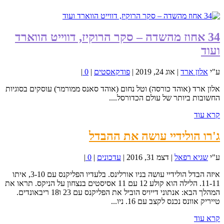
34 אחוז מהשדה – סקר הרוקיז, דווייט הווארד
ועוד
ע"י
אלון ארד
|
אוג 24, 2019
|
פודקאסטים
|
0
|
אלון ארד (אוהד כורסה) וטל נחום (אוהד סאנס ממורמר) עוסקים בסוגיות
החשובות ביותר של עולם הכדורסל....
קרא עוד
ג'רו הולידיי עושה את ההבדל
ע"י
שגיא רפאל
|
דצמ 31, 2016
|
עדכונים
|
0
|
איזה הבדל הולידיי עושה בניו אורלינס. בלעדיו הפליקנס עם 3-10, איתו
11-11. הלילה הוא קולע 12 עם 11 אסיסטים בנצחון על הניקס. תראו את
המהלך הבא: אנתוני דייויס הוביל את הפליקנס עם 23 ו18 ריבאונדים.
טייריק אוונס נכנס לקצב עם 16. ניו...
קרא עוד