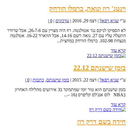
וינטג' רוז ונואה, כרמלו הורחק
ע"י
שגיא רפאל
|
דצמ 29, 2016
|
עדכונים
|
0
|
לא הספיקו לניקס נגד אטולנטה. רוז היה מצויין עם 26-7-6, אבל שרודר
התעלה עליו עם 27. נואה רשם 14-16, אבל הווארד 16-22. אטלנטה
מנצחת 102-98. כרמלו הורחק במחצית...
קרא עוד
בזמן שישנתם 22.12
ע"י
שגיא רפאל
|
דצמ 22, 2015
|
בזמן שישנתם
,
כתבות
|
0
|
בזמן שישנתם הוא טור יומי שמתמקד ב3 אירועים מהלילה האחרון
בNBA לוס אנג'לס קליפרס (16 –...
קרא עוד
חידה בשם דרק רוז