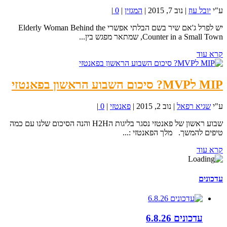
ע"י
יובל עוז
|
נוב 7, 2015
|
המגזין
|
0
|
יש לפרל ג'אם שיר בשם הבלתי אפשרי Elderly Woman Behind the
Counter in a Small Town, שמתאר מפגש בין...
קרא עוד
MIP לMVP? סיכום השבוע הראשון בפאנטזי
ע"י
שגיא רפאל
|
נוב 2, 2015
|
פאנטזי
|
0
|
שבוע ראשון של פאנטזי נסגר בליגות הH2H והנה הסיכום שלנו עם כמה
טיפים להמשך. מלך הפאנטזי :...
קרא עוד
עדכונים
עדכונים 6.8.26