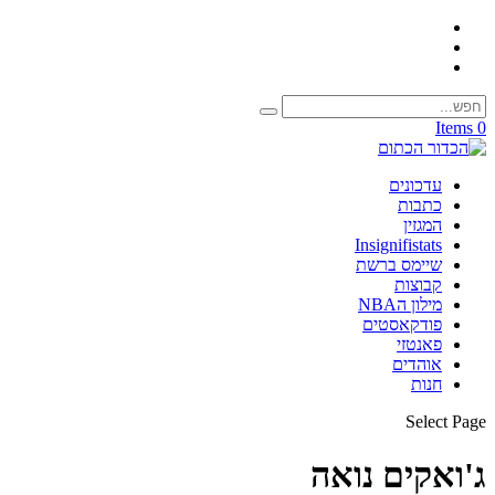
0 Items
עדכונים
כתבות
המגזין
Insignifistats
שיימס ברשת
קבוצות
מילון הNBA
פודקאסטים
פאנטזי
אוהדים
חנות
Select Page
ג'ואקים נואה