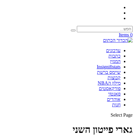
0 Items
עדכונים
כתבות
המגזין
Insignifistats
שיימס ברשת
קבוצות
מילון הNBA
פודקאסטים
פאנטזי
אוהדים
חנות
Select Page
גארי פייטון השני