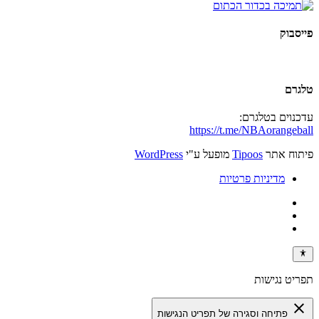
פייסבוק
טלגרם
עדכנוים בטלגרם:
https://t.me/NBAorangeball
פיתוח אתר
Tipoos
מופעל ע"י
WordPress
מדיניות פרטיות
תפריט נגישות
close
פתיחה וסגירה של תפריט הנגישות