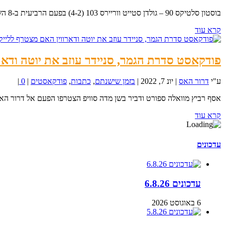
בוסטון סלטיקס 90 – גולדן סטייט ווריירס 103 (4-2) בפעם הרביעית ב-8 השנים האחרונות, הגולדן...
קרא עוד
פודקאסט סדרת הגמר, סניידר עוזב את יוטה ודאר
ע"י
דרור האס
|
יונ 7, 2022
|
בזמן שישנתם
,
כתבות
,
פודקאסטים
|
0
|
אסף רביץ מוואלה ספורט ודביר בשן מדה סוויפ הצטרפו הפעם אל דרור האס
קרא עוד
עדכונים
עדכונים 6.8.26
6 באוגוסט 2026