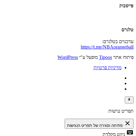
פייסבוק
טלגרם
עדכנוים בטלגרם:
https://t.me/NBAorangeball
פיתוח אתר
Tipoos
מופעל ע"י
WordPress
מדיניות פרטיות
תפריט נגישות
close
פתיחה וסגירה של תפריט הנגישות
keyboard
ניווט מקלדת