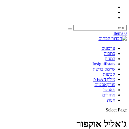
0 Items
עדכונים
כתבות
המגזין
Insignifistats
שיימס ברשת
קבוצות
מילון הNBA
פודקאסטים
פאנטזי
אוהדים
חנות
Select Page
ג'אליל אוקפור